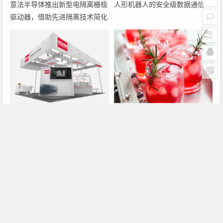
意法半导体推出新型电隔离栅极
人形机器人的安全级数据通信
驱动器，借助先进隔离技术简化
电源设计
罗姆即将亮相2026深圳国际电
大联大诠鼎集团携手Infineon以
力元件、可再生能源管理展览会
固态变压器重构配电效率新标杆
暨研讨会
上一篇
下一篇
ARM推出新款多核系统RealView调试解决方案
IDF写真:英特尔新PDACPU可集成1Gb闪存!
文章导航
Copyright © 2026 电子通 版权所有. 备案号：
京ICP备
17050710号-3