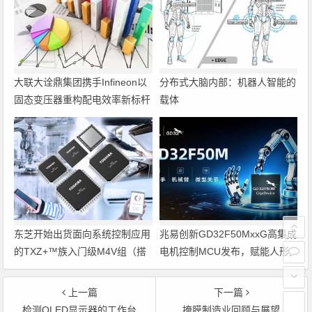
大联大诠鼎集团携手Infineon以
分布式大脑内部：机器人智能的
固态变压器重构配电效率新标杆
载体
东芝开始出货面向系统控制应用
兆易创新GD32F50MxxG高集成
的TXZ+™族入门级M4V组（搭
电机控制MCU发布，赋能人形
载Arm Cortex‑M4内核的标准微
机器人关节驱动革新
控制器）工程样品
上一篇
下一篇
检测OLED显示器的工作台
掩膜制造业回顾与展望