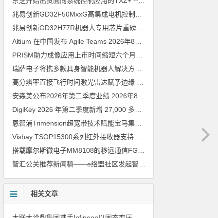
东芝开始出货面向系统控制应用的TXZ+™族入门级M4V组（搭载Arm Cortex‑M4内核的标准微控制器）工程样品
兆易创新GD32F50MxxG高集成电机控制MCU发布，赋能人形机器人关节驱动革新
兆易创新GD32H77R机器人专用芯片重磅亮相，精准赋能伺服驱动与关节控制
Altium 在中国发布 Agile Teams
2026年8月6日
PRISM助力成像应用上市时间缩短六个月，实战指南一文解读
202
瑞萨电子将携多款具身智能机器人解决方案，首次亮相2026中国具身智能机器人产业大会
高分辨率直接飞行时间激光雷达赋予边缘 AI 空间感知能力
2026年8
安森美公布2026年第二季度业绩
2026年8月6日
DigiKey 2026 年第二季度新增 27,000 多种现货零件和 104 家供应商
恩智浦Trimension超宽带技术赋能宝马集团Digital Key Plus及生命体存在检测功能
Vishay TSOP15300系列红外接收器支持所有主流遥控代码
2026年
搭载摩尔斯微电子MM8108的移远通信FGH200M Wi-Fi HaLow模组 现已通过四项国际认证 可投入量产
智汇公关推荐新闻稿——e络盟社区发起智能家居与医疗设计挑战赛
相关文章
大联大诠鼎集团携手Infineon以固态变压器重构配电效率新标杆