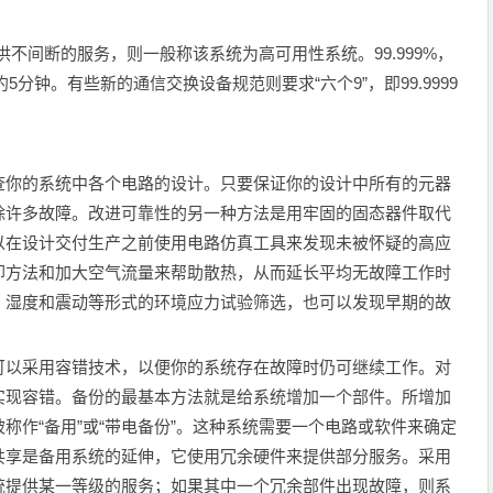
提供不间断的服务，则一般称该系统为高可用性系统。99.999%，
5分钟。有些新的通信交换设备规范则要求“六个9”，即99.9999
你的系统中各个电路的设计。只要保证你的设计中所有的元器
除许多故障。改进可靠性的另一种方法是用牢固的固态器件取代
以在设计交付生产之前使用电路仿真工具来发现未被怀疑的高应
却方法和加大空气流量来帮助散热，从而延长平均无故障工作时
、湿度和震动等形式的环境应力试验筛选，也可以发现早期的故
以采用容错技术，以便你的系统存在故障时仍可继续工作。对
实现容错。备份的最基本方法就是给系统增加一个部件。所增加
称作“备用”或“带电备份”。这种系统需要一个电路或软件来确定
共享是备用系统的延伸，它使用冗余硬件来提供部分服务。采用
统提供某一等级的服务；如果其中一个冗余部件出现故障，则系