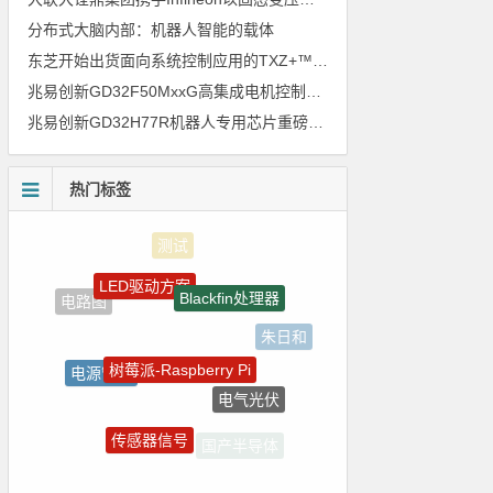
分布式大脑内部：机器人智能的载体
东芝开始出货面向系统控制应用的TXZ+™族入门级M4V组（搭载Arm Cortex‑M4内核的标准微控制器）工程样品
兆易创新GD32F50MxxG高集成电机控制MCU发布，赋能人形机器人关节驱动革新
兆易创新GD32H77R机器人专用芯片重磅亮相，精准赋能伺服驱动与关节控制
热门标签
LED驱动方案
Blackfin处理器
电路图
朱日和
树莓派-Raspberry Pi
电源管理
电气光伏
5G
传感器信号
国产半导体
homekit