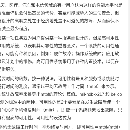
%，航天、医疗、汽车和电信领域的有些用户认为这样的性能水平也是
故障而停机会付出高昂的代价，甚至可能威胁人的生命安全，但
统设计的高明之处在于经济地处置不可避免的故障，从而确保不
断减至最少程度。
某一项任务或为用户提供某一种服务而设计的，但是高可用性
作用的系统，以表明其可靠性的重要意义。一个系统的可用性通
务，可能有种种原因，例如：硬件故障；操作系统故障；应用软
以及计划中的维修。高可用性系统采用了各种内置技术，以便在
提供服务。
要时间的函数。换一种说法，可用性就是某种服务或系统随时
行时间的测度，通常以平均无故障工作时间（mtbf）来表示。
来推导出mtbf的理论计算值。mil-hdbk-217 和 bellco
靠性预测的标准中的两种。可用性的第2个要素是在发生故障后使一个
间又称平均修复时间（mttr）。即使一个系统频繁地出故障，只
具有很高的可用性。可用性的表达式为：
均无故障工作时间＋平均修复时间）。即可用性＝mtbf/(mtbf+