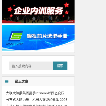
搜索
最近文章
大联大诠鼎集团携手Infineon以固态变压器重构配电效率新标杆
202
分布式大脑内部：机器人智能的载体
2026年8月6日