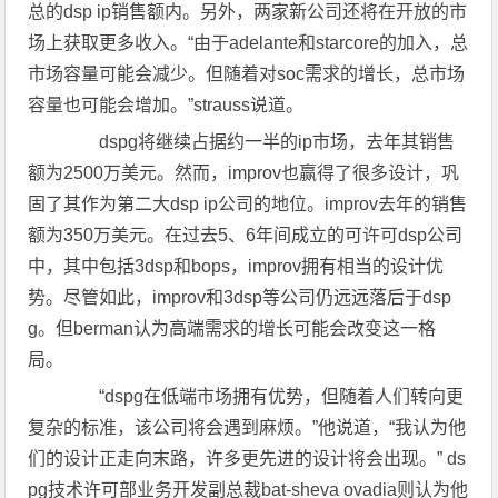
总的dsp ip销售额内。另外，两家新公司还将在开放的市
场上获取更多收入。“由于adelante和starcore的加入，总
市场容量可能会减少。但随着对soc需求的增长，总市场
容量也可能会增加。”strauss说道。
dspg将继续占据约一半的ip市场，去年其销售
额为2500万美元。然而，improv也赢得了很多设计，巩
固了其作为第二大dsp ip公司的地位。improv去年的销售
额为350万美元。在过去5、6年间成立的可许可dsp公司
中，其中包括3dsp和bops，improv拥有相当的设计优
势。尽管如此，improv和3dsp等公司仍远远落后于dsp
g。但berman认为高端需求的增长可能会改变这一格
局。
“dspg在低端市场拥有优势，但随着人们转向更
复杂的标准，该公司将会遇到麻烦。”他说道，“我认为他
们的设计正走向末路，许多更先进的设计将会出现。” ds
pg技术许可部业务开发副总裁bat-sheva ovadia则认为他