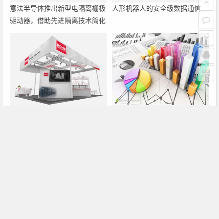
意法半导体推出新型电隔离栅极
人形机器人的安全级数据通信
驱动器，借助先进隔离技术简化
电源设计
罗姆即将亮相2026深圳国际电
大联大诠鼎集团携手Infineon以
力元件、可再生能源管理展览会
固态变压器重构配电效率新标杆
暨研讨会
上一篇
下一篇
新ESD技术减小芯片的I/O尺寸
通用串行总线的保护
文章导航
Copyright © 2026 电子通 版权所有. 备案号：
京ICP备
17050710号-3