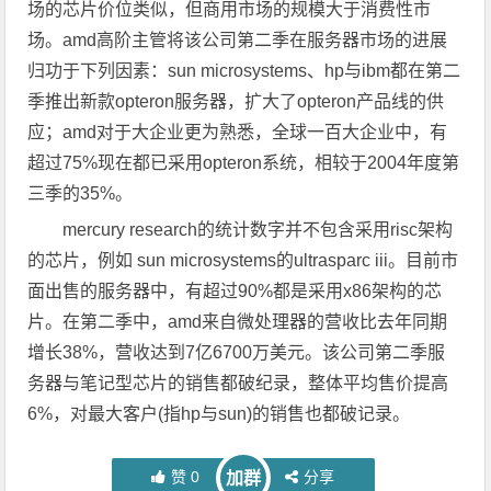
场的芯片价位类似，但商用市场的规模大于消费性市
场。amd高阶主管将该公司第二季在服务器市场的进展
归功于下列因素：sun microsystems、hp与ibm都在第二
季推出新款opteron服务器，扩大了opteron产品线的供
应；amd对于大企业更为熟悉，全球一百大企业中，有
超过75%现在都已采用opteron系统，相较于2004年度第
三季的35%。
mercury research的统计数字并不包含采用risc架构
的芯片，例如 sun microsystems的ultrasparc iii。目前市
面出售的服务器中，有超过90%都是采用x86架构的芯
片。在第二季中，amd来自微处理器的营收比去年同期
增长38%，营收达到7亿6700万美元。该公司第二季服
务器与笔记型芯片的销售都破纪录，整体平均售价提高
6%，对最大客户(指hp与sun)的销售也都破记录。
赞
0
分享
加群