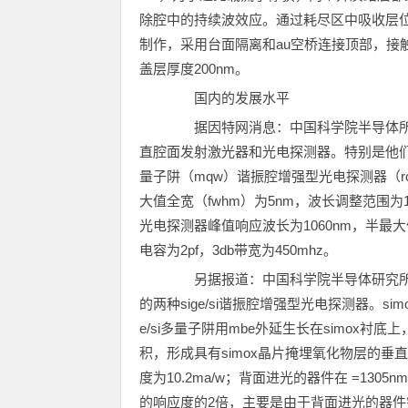
除腔中的持续波效应。通过耗尽区中吸收层
制作，采用台面隔离和au空桥连接顶部，接触到
盖层厚度200nm。
国内的发展水平
据因特网消息：中国科学院半导体所
直腔面发射激光器和光电探测器。特别是他们用分子
量子阱（mqw）谐振腔增强型光电探测器（rc
大值全宽（fwhm）为5nm，波长调整范围为10
光电探测器峰值响应波长为1060nm，半最大值
电容为2pf，3db带宽为450mhz。
另据报道：中国科学院半导体研究所在
的两种sige/si谐振腔增强型光电探测器。sim
e/si多量子阱用mbe外延生长在simox衬底
积，形成具有simox晶片掩埋氧化物层的垂直
度为10.2ma/w；背面进光的器件在 =13
的响应度的2倍，主要是由于背面进光的器件