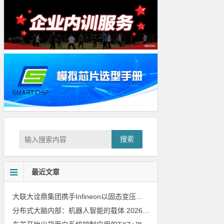
搜索
最近文章
大联大诠鼎集团携手Infineon以固态变压器重构配电效率新标杆
202
分布式大脑内部：机器人智能的载体
2026年8月6日