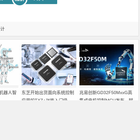
设计
机器人智
东芝开始出货面向系统控制
兆易创新GD32F50MxxG高
应用的TXZ+™族入门级
集成电机控制MCU发布，赋
M4V组（搭载Arm
能人形机器人关节驱动革新
Cortex‑M4内核的标准微控
下一篇
制器）工程样品
利用FPGA实现3GPPTurbo编码译码器