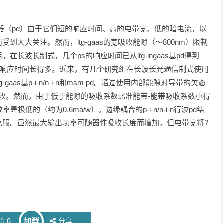
电探测器（pd）由于它们短的响应时间、高的电带宽、低的暗电流，以
大大关注。然而，ltg-gaas的宽吸收能隙（～800nm）限制
。在长波长制式，几个ps的响应时间已从ltg-ingaas基pd得到
的亚ps响应时间长得多。近来，有几个研究组在长波长光通信制式使用
as基p-i-n/n-i-n和msm pd。通过使用内部能隙对导带的欠态
光子吸收。然而，由于低于能隙的吸收系数比准能带-能带吸收系数小得
低的（约为0.6ma/w）。边缘耦合的p-i-n/n-i-n行波pd结
克服。虽然最大输出功率可随器件吸收长度而增加，但电带宽将?
赞
0
分享
加群