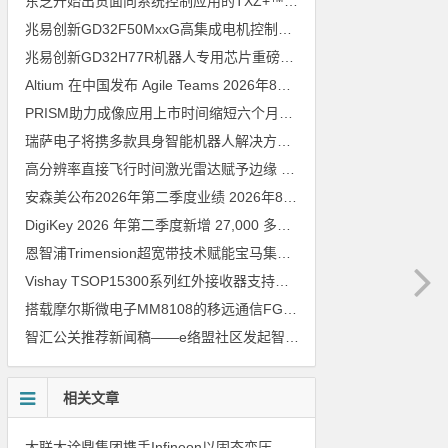
东芝开始出货面向系统控制应用的TXZ+™族入门级M4V组（搭载Arm Cortex‑M4内核的标准微控制器）工程样品
兆易创新GD32F50MxxG高集成电机控制MCU发布，赋能人形机器人关节驱动革新
兆易创新GD32H77R机器人专用芯片重磅亮相，精准赋能伺服驱动与关节控制
Altium 在中国发布 Agile Teams
2026年8月6日
PRISM助力成像应用上市时间缩短六个月，实战指南一文解读
202
瑞萨电子将携多款具身智能机器人解决方案，首次亮相2026中国具身智能机器人产业大会
高分辨率直接飞行时间激光雷达赋予边缘 AI 空间感知能力
2026年8
安森美公布2026年第二季度业绩
2026年8月6日
DigiKey 2026 年第二季度新增 27,000 多种现货零件和 104 家供应商
恩智浦Trimension超宽带技术赋能宝马集团Digital Key Plus及生命体存在检测功能
Vishay TSOP15300系列红外接收器支持所有主流遥控代码
2026年
搭载摩尔斯微电子MM8108的移远通信FGH200M Wi-Fi HaLow模组 现已通过四项国际认证 可投入量产
智汇公关推荐新闻稿——e络盟社区发起智能家居与医疗设计挑战赛
相关文章
大联大诠鼎集团携手Infineon以固态变压器重构配电效率新标杆