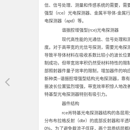
信、信号处理、测量和传感系统的需要，需
强型（rce）光电探测器、金属半导体-金属
电探测器（apd）等。
谐振腔增强型(rce)光电探测器
现代高性能的光通信、信号处理和测
度。对于高带宽的光信号探测，需要光电探
导致半导体材料在吸收系数比较小的波长位置
制成功，但带宽效率积仍然受材料特性的限
部照射器件量子效率的限制，增加器件的响
新种类--谐振腔增强型结构光电探测器，靠
振波长位置猛烈增强，带宽效率积惊人地改善
特基型光电探测器特别有吸引力。
器件结构
rce肖特基光电探测器结构的各层用分子束
分布布拉格反射（dbr）的底部反射器和半透明
0%，为了避免载流子俘获，两个异质结层都线