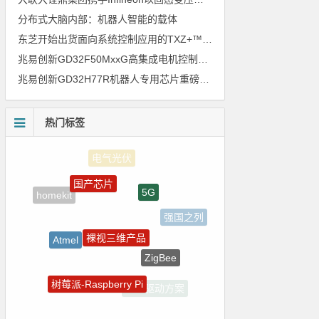
分布式大脑内部：机器人智能的载体
东芝开始出货面向系统控制应用的TXZ+™族入门级M4V组（搭载Arm Cortex‑M4内核的标准微控制器）工程样品
兆易创新GD32F50MxxG高集成电机控制MCU发布，赋能人形机器人关节驱动革新
兆易创新GD32H77R机器人专用芯片重磅亮相，精准赋能伺服驱动与关节控制
热门标签
国产芯片
5G
homekit
强国之列
裸视三维产品
Atmel
ZigBee
测试
树莓派-Raspberry Pi
LED驱动方案
电源管理