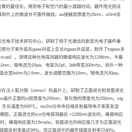
位置的最佳化，得到电子和空穴的最小渡越时间。器件用光刻法
片上的微波共平面传输线。au接触层厚度为20nm，si3n4涂
光电子技术研究中心，研制了用于光通信的新型光电子器件垂
束外延在gaas衬底上生长ingaas外延层，制作了ingaas多
e-pd）。测得这种光电探测器的峰值响应波长为1298nm，半最
nm，暗电流为20pa，电容为2pf，3db带宽300mhz。另外一种
全宽fwhm为1.6nm，波长调整范围为10nm，暗电流为30pa，
注入氧分隔（simox）的晶片上，研制了正面进光和背面进光
ox晶片正面的si层厚度为250nm，氧化物的厚度也为250nm。sig
上，生长温度为600℃。sio2/si分布布拉格反射器用电子束蒸发淀
微腔。正面进光的rce光电探测器在 =1285nm波长时，峰值响应
05nm时，峰值响应度为19ma/w。背面进光的响应度几乎为正面进光
镜面反射率高达99%，而正面进光的器件镜面反射率只80%。