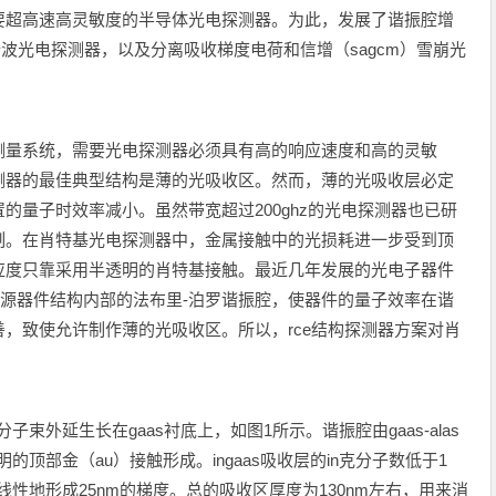
要超高速高灵敏度的半导体光电探测器。为此，发展了谐振腔增
行波光电探测器，以及分离吸收梯度电荷和信增（sagcm）雪崩光
量系统，需要光电探测器必须具有高的响应速度和高的灵敏
测器的最佳典型结构是薄的光吸收区。然而，薄的光吸收层必定
的量子时效率减小。虽然带宽超过200ghz的光电探测器也已研
制。在肖特基光电探测器中，金属接触中的光损耗进一步受到顶
应度只靠采用半透明的肖特基接触。最近几年发展的光电子器件
有源器件结构内部的法布里-泊罗谐振腔，使器件的量子效率在谐
，致使允许制作薄的光吸收区。所以，rce结构探测器方案对肖
外延生长在gaas衬底上，如图1所示。谐振腔由gaas-alas
的顶部金（au）接触形成。ingaas吸收层的in克分子数低于1
性地形成25nm的梯度。总的吸收区厚度为130nm左右，用来消