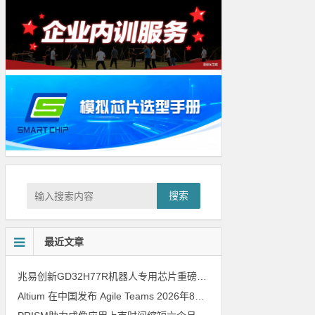
搜索
最近文章
兆易创新GD32H77R机器人专用芯片重磅亮相，精准赋能伺服驱动与关节控制
Altium 在中国发布 Agile Teams
2026年8月6日