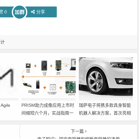
赞
0
分享
加群
设计
gile
PRISM助力成像应用上市时
瑞萨电子将携多款具身智能
间缩短六个月，实战指南一
机器人解决方案，首次亮相
文解读
2026中国具身智能机器人产
业大会
下一篇
电子知识：固定电阻器和熔断电阻器的选用