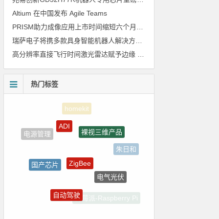
Altium 在中国发布 Agile Teams
PRISM助力成像应用上市时间缩短六个月，实战指南一文解读
瑞萨电子将携多款具身智能机器人解决方案，首次亮相2026中国具身智能机器人产业大会
高分辨率直接飞行时间激光雷达赋予边缘 AI 空间感知能力
热门标签
ADI
裸视三维产品
电源管理
朱日和
ZigBee
国产芯片
电气光伏
嵌入式
自动驾驶
树莓派-Raspberry Pi
测试