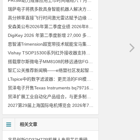
PRISM助力成像应用上市时间缩短六个月，实战指南一文解读
202
瑞萨电子将携多款具身智能机器人解决方案，首次亮相2026中国具身智能机器人产业大会
高分辨率直接飞行时间激光雷达赋予边缘 AI 空间感知能力
2026年8
安森美公布2026年第二季度业绩
2026年8月6日
DigiKey 2026 年第二季度新增 27,000 多种现货零件和 104 家供应商
恩智浦Trimension超宽带技术赋能宝马集团Digital Key Plus及生命体存在检测功能
Vishay TSOP15300系列红外接收器支持所有主流遥控代码
2026年
搭载摩尔斯微电子MM8108的移远通信FGH200M Wi-Fi HaLow模组 现已通过四项国际认证 可投入量产
智汇公关推荐新闻稿——e络盟社区发起智能家居与医疗设计挑战赛
LTspice中的数字滤波器：更灵活的FIR模型
2026年8月3日
贸泽电子开售Texas Instruments bq79716b-Q1汽车级16节电池监测器，可精确估算电动汽车续航里程
贸泽扩展工业自动化产品组合，与更多制造商合作以支持新一代系统
2027第29届上海国际电机博览会
2026年7月30日
相关文章
兆易创新GD32H77R机器人专用芯片重磅亮相，精准赋能伺服驱动与关节控制