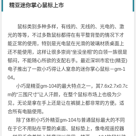
精亚迷你掌心鼠标上市
鼠标类别多种多样，有线的、无线的、光电的、激
光的等等，不过多数鼠标都得在有平整背垫的情况下才
能正常的使用，特别是光电鼠在光滑的玻璃材质桌面上
还不能使用，这样让很多崇尚“坐没坐相”的白领一族很是
郁闷，不能随心所欲的支配右手。最近深圳市宏仕(精亚)
电子推出了一款小巧得让人窒息的迷你掌心鼠标－gm-1
04。
小巧是精亚gm-104的最大特点之一，其7.6x2.7x0.7c
m的“三围尺寸”让人汗颜，在整个鼠标市场上也极为少
见，无论是拿在手上还是让在裤腿上都非常的方便。适
合所有电脑使用。
除了体积小巧外精亚gm-104与普通鼠标最大的不同
在于它不用贴在平整的桌面、鼠标垫上，像电视遥控器