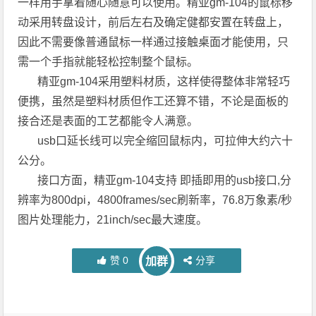
一样用手拿着随心随意可以使用。精亚gm-104的鼠标移
动采用转盘设计，前后左右及确定健都安置在转盘上，
因此不需要像普通鼠标一样通过接触桌面才能使用，只
需一个手指就能轻松控制整个鼠标。
精亚gm-104采用塑料材质，这样使得整体非常轻巧
便携，虽然是塑料材质但作工还算不错，不论是面板的
接合还是表面的工艺都能令人满意。
usb口延长线可以完全缩回鼠标内，可拉伸大约六十
公分。
接口方面，精亚gm-104支持 即插即用的usb接口,分
辨率为800dpi，4800frames/sec刷新率，76.8万象素/秒
图片处理能力，21inch/sec最大速度。
赞
0
分享
加群