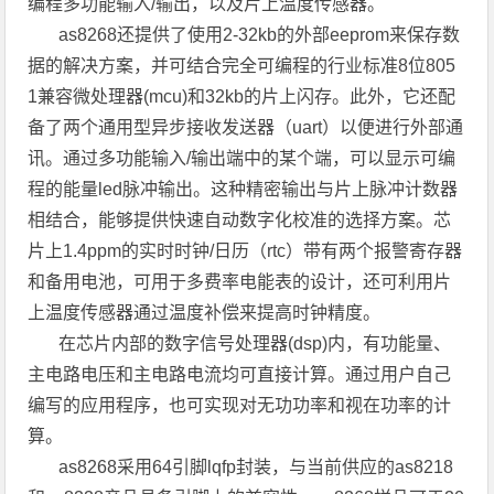
编程多功能输入/输出，以及片上温度传感器。
as8268还提供了使用2-32kb的外部eeprom来保存数
据的解决方案，并可结合完全可编程的行业标准8位805
1兼容微处理器(mcu)和32kb的片上闪存。此外，它还配
备了两个通用型异步接收发送器（uart）以便进行外部通
讯。通过多功能输入/输出端中的某个端，可以显示可编
程的能量led脉冲输出。这种精密输出与片上脉冲计数器
相结合，能够提供快速自动数字化校准的选择方案。芯
片上1.4ppm的实时时钟/日历（rtc）带有两个报警寄存器
和备用电池，可用于多费率电能表的设计，还可利用片
上温度传感器通过温度补偿来提高时钟精度。
在芯片内部的数字信号处理器(dsp)内，有功能量、
主电路电压和主电路电流均可直接计算。通过用户自己
编写的应用程序，也可实现对无功功率和视在功率的计
算。
as8268采用64引脚lqfp封装，与当前供应的as8218