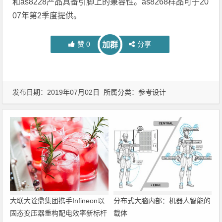
和as8228产品具备引脚上的兼容性。as8268样品可于20
07年第2季度提供。
赞
0
分享
加群
发布日期：2019年07月02日 所属分类：
参考设计
大联大诠鼎集团携手Infineon以
分布式大脑内部：机器人智能的
固态变压器重构配电效率新标杆
载体