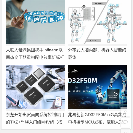
大联大诠鼎集团携手Infineon以
分布式大脑内部：机器人智能的
固态变压器重构配电效率新标杆
载体
东芝开始出货面向系统控制应用
兆易创新GD32F50MxxG高集成
的TXZ+™族入门级M4V组（搭
电机控制MCU发布，赋能人形
载Arm Cortex‑M4内核的标准微
机器人关节驱动革新