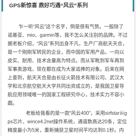
GPS新惊喜 鼎好巧遇“风云”系列
乍一听“风云”这个名字，倒是很有气势。一般除了
诺基亚、mio、garmin等，我不怎么关注别的品牌。不过
据老板介绍，“风云”系列出身不凡，生产厂商航天天合，
是一个刚刚军转民的企业，而中国的军用产品，一向以
皮实、耐用、技术含量高为特点。而从军靴到军车再到
军事类游戏，现在都在成为大家追捧的对象。后来在网
上查到，航天天合是由长征火箭技术有限公司、武汉大
学和北京航空航天大学共同出资成立的，是我国卫星导
航应用领域唯一的国家工程研究中心，技术实力不容小
觑。
老板给我看的是一款“风云400”，采用sirfstarⅲg
ps芯片、wince4.2net操作系统，通道数高达20条，定位
精度最小为5米，重新捕获卫星时间平均达到0.1秒。内