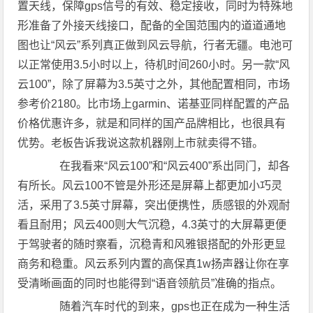
置天线，保障gps信号的有效、稳定接收，同时为特殊地
形准备了外接天线接口，配备的全国范围内的道道通地
图也让“风云”系列真正做到风云导航，行者无疆。电池可
以正常使用3.5小时以上，待机时间260小时。另一款“风
云100”，除了屏幕为3.5英寸之外，其他配置相同，市场
参考价2180。比市场上garmin、诺基亚同样配置的产品
价格优惠许多，就是和同样的国产品牌相比，也很具有
优势。老板告诉我说这款机器刚上市就卖得不错。
在我看来“风云100”和“风云400”系出同门，却各
有所长。风云100不管是外形还是屏幕上都更加小巧灵
活，采用了3.5英寸屏幕，突出便携性，质感银的外观耐
看且耐用；风云400则大气沉稳，4.3英寸的大屏幕更便
于驾驶者的随时察看，沉稳青和风雅银搭配的外形更显
商务和稳重。风云系列内置的高保真1w扬声器让你在享
受清晰画面的同时也能得到“语音领航员”准确的指点。
随着汽车时代的到来，gps也正在成为一种生活