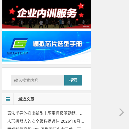
搜索
最近文章
意法半导体推出新型电隔离栅极驱动器，借助先进隔离技术简化电源设计
人形机器人的安全级数据通信
2026年8月8日