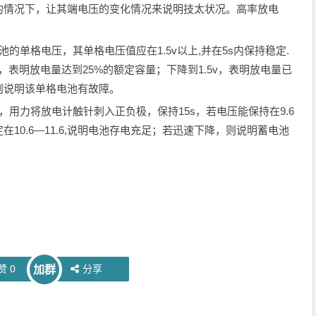
的情况下，让其端电压的变化情况来说明技太状况。高率放电
单格电压，其单格电压值应在1.5v以上,并在5s内保持稳定.
.6，表明放电量达到25%的额定容量；下降到1.5v，表明放电量已
，则说明该单格电池有故障。
力将放电计触针刺入正负极，保持15s，若电压能保持在9.6
10.6—11.6,说明电池存电充足；若迅速下降，则说明蓄电池
赞
0
分享
加群