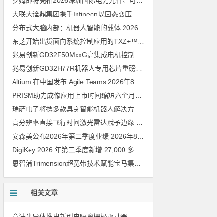
罗姆即将亮相2026深圳国际电力元件、可再生能源管理展览会暨研讨会
大联大诠鼎集团携手Infineon以固态变压器重构配电效率新标杆
202
分布式大脑内部：机器人智能的载体
2026年8月6日
东芝开始出货面向系统控制应用的TXZ+™族入门级M4V组（搭载Arm Cortex‑M4内核的标准微控制器）工程样品
兆易创新GD32F50MxxG高集成电机控制MCU发布，赋能人形机器人关节驱动革新
兆易创新GD32H77R机器人专用芯片重磅亮相，精准赋能伺服驱动与关节控制
Altium 在中国发布 Agile Teams
2026年8月6日
PRISM助力成像应用上市时间缩短六个月，实战指南一文解读
202
瑞萨电子将携多款具身智能机器人解决方案，首次亮相2026中国具身智能机器人产业大会
高分辨率直接飞行时间激光雷达赋予边缘 AI 空间感知能力
2026年8
安森美公布2026年第二季度业绩
2026年8月6日
DigiKey 2026 年第二季度新增 27,000 多种现货零件和 104 家供应商
恩智浦Trimension超宽带技术赋能宝马集团Digital Key Plus及生命体存在检测功能
相关文章
意法半导体推出新型电隔离栅极驱动器，借助先进隔离技术简化电源设计