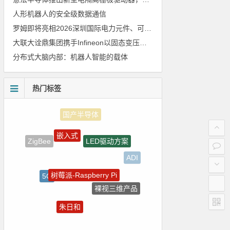
人形机器人的安全级数据通信
罗姆即将亮相2026深圳国际电力元件、可再生能源管理展览会暨研讨会
大联大诠鼎集团携手Infineon以固态变压器重构配电效率新标杆
分布式大脑内部：机器人智能的载体
热门标签
嵌入式
LED驱动方案
ZigBee
ADI
树莓派-Raspberry Pi
5G
裸视三维产品
电气光伏
朱日和
Atmel
Blackfin处理器