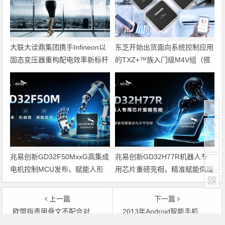
大联大诠鼎集团携手Infineon以
东芝开始出货面向系统控制应用
固态变压器重构配电效率新标杆
的TXZ+™族入门级M4V组（搭
载Arm Cortex‑M4内核的标准微
控制器）工程样品
兆易创新GD32F50MxxG高集成
兆易创新GD32H77R机器人专
电机控制MCU发布，赋能人形
用芯片重磅亮相，精准赋能伺服
机器人关节驱动革新
驱动与关节控制
上一篇
下一篇
欧盟指责甲骨文不配合对它收购Sun的调查
2013年Android智能手机出货量将达3200万部