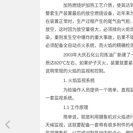
加热燃烧炉加热工艺介质，使其达到
整套生产装置最后的放空燃烧设备，近年来
在装置正常时，生产过程产生的尾气由气柜
放空，这时因为放空量很大，必须排向火炬
染，重则发生空中爆炸的重大事故，后果不
必须配备全自动点火系统，而火焰的精确检
2003年大庆石化公司炼油厂新建了
质达820℃左右，如果炉子灭火，装置就要
说明常规的火焰的监视和控制。
1. 火焰监视系统
为给操作人员提供一个简单，直观监
一套监视系统。
1.1 工作原理
简单说，就是利用摄象机对火焰进行
天候监视，这就要配备一套带有很多附件的
监视摄象机。以完成对制氢炉内的点火、燃