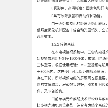
点是既能保证设备安全，又能最大限度节约
真彩色、高清晰度：图象色彩鲜艳
具有故障报警和自动保护功能。
由于火炬摄象机的距离火焰比较远，
低照度摄象机并配备十倍自动光圈镜头、全
观测效果。
1.2.2 传输系统
在本电视监视系统中，三套内窥视高
监视摄象机距控制室1500多米，故采用光缆传输
三种型号，根据使用经验：75-3型视频电缆用于
于300米内。这样使用可以保证图形质量满足
存在干扰，所以视频电缆的屏蔽网也很重要，屏蔽
网的数值越高，屏蔽效果越好，图象相对传输
件，又节省投资。
目前单模光纤成缆技术已经非常成熟
比多模光端机价位高些，综合考虑整个系统