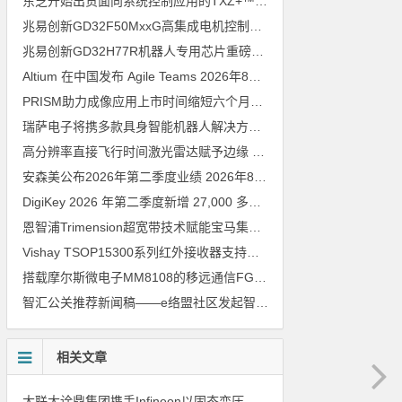
东芝开始出货面向系统控制应用的TXZ+™族入门级M4V组（搭载Arm Cortex‑M4内核的标准微控制器）工程样品
兆易创新GD32F50MxxG高集成电机控制MCU发布，赋能人形机器人关节驱动革新
兆易创新GD32H77R机器人专用芯片重磅亮相，精准赋能伺服驱动与关节控制
Altium 在中国发布 Agile Teams
2026年8月6日
PRISM助力成像应用上市时间缩短六个月，实战指南一文解读
202
瑞萨电子将携多款具身智能机器人解决方案，首次亮相2026中国具身智能机器人产业大会
高分辨率直接飞行时间激光雷达赋予边缘 AI 空间感知能力
2026年8
安森美公布2026年第二季度业绩
2026年8月6日
DigiKey 2026 年第二季度新增 27,000 多种现货零件和 104 家供应商
恩智浦Trimension超宽带技术赋能宝马集团Digital Key Plus及生命体存在检测功能
Vishay TSOP15300系列红外接收器支持所有主流遥控代码
2026年
搭载摩尔斯微电子MM8108的移远通信FGH200M Wi-Fi HaLow模组 现已通过四项国际认证 可投入量产
智汇公关推荐新闻稿——e络盟社区发起智能家居与医疗设计挑战赛
相关文章
大联大诠鼎集团携手Infineon以固态变压器重构配电效率新标杆