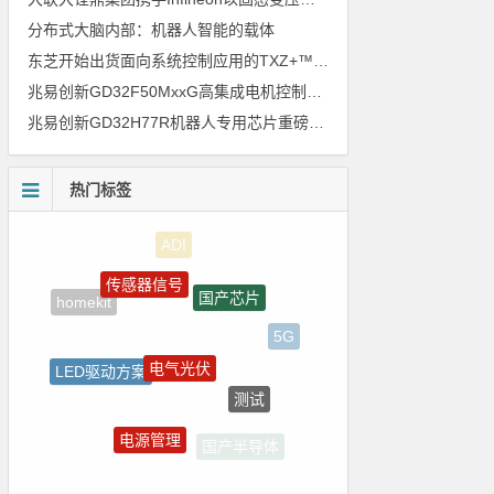
分布式大脑内部：机器人智能的载体
东芝开始出货面向系统控制应用的TXZ+™族入门级M4V组（搭载Arm Cortex‑M4内核的标准微控制器）工程样品
兆易创新GD32F50MxxG高集成电机控制MCU发布，赋能人形机器人关节驱动革新
兆易创新GD32H77R机器人专用芯片重磅亮相，精准赋能伺服驱动与关节控制
热门标签
传感器信号
国产芯片
homekit
5G
电气光伏
LED驱动方案
测试
自动驾驶
电源管理
国产半导体
Atmel