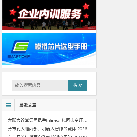
搜索
最近文章
大联大诠鼎集团携手Infineon以固态变压器重构配电效率新标杆
202
分布式大脑内部：机器人智能的载体
2026年8月6日