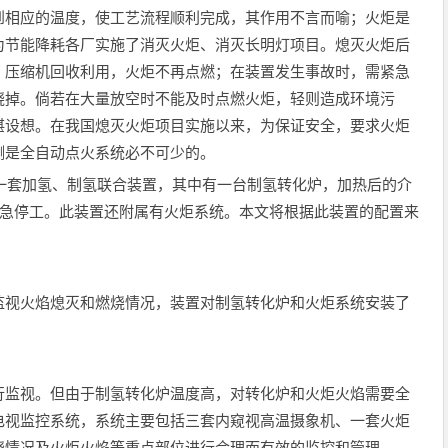
相应的温度，使工艺流程顺利完成，其作用不言而喻；火炬是
为节能降耗各厂实施了消灭火炬、消灭长明灯项目。熄灭火炬后
、压缩机回收利用，火炬不再点燃；在装置发生事故时，需紧急
烧掉。倘若在大量放空时不能及时点燃火炬，轻则造成环境污
堪设想。在我国熄灭火炬项目实施以来，为保证安全，要求火炬
测是全自动点火系统必不可少的。
一套加氢、制氢联合装置，其中有一台制氢转化炉，加热后的介
紧急停工。此装置还附属有火炬系统。本文将根据此装置的配置来
视火焰熄灭和燃烧情况，装置对制氢转化炉和火炬系统安装了
监视。但由于制氢转化炉温度高，对转化炉和火炬火焰需要全
电视监控系统，系统主要包括三套内窥视高温摄象机、一套火炬
烧情况及火炬火焰等重点部位进行合理而有效的监控和管理。