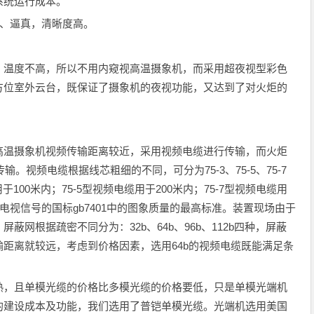
系统运行成本。
、逼真，清晰度高。
温度不高，所以不用内窥视高温摄象机，而采用超夜视型彩色
方位室外云台，既保证了摄象机的夜视功能，又达到了对火炬的
温摄象机视频传输距离较近，采用视频电缆进行传输，而火炬
。视频电缆根据线芯粗细的不同，可分为75-3、75-5、75-7
100米内；75-5型视频电缆用于200米内；75-7型视频电缆用
电视信号的国标gb7401中的图象质量的最高标准。装置现场由于
网根据疏密不同分为：32b、64b、96b、112b四种，屏蔽
距离就较远，考虑到价格因素，选用64b的视频电缆既能满足条
，且单模光缆的价格比多模光缆的价格要低，只是单模光端机
的建设成本及功能，我们选用了普铠单模光缆。光端机选用美国