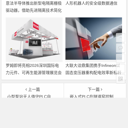
意法半导体推出新型电隔离栅极
人形机器人的安全级数据通信
驱动器，借助先进隔离技术简化
电源设计
罗姆即将亮相2026深圳国际电
大联大诠鼎集团携手Infineon以
力元件、可再生能源管理展览会
固态变压器重构配电效率新标杆
暨研讨会
上一篇
下一篇
小型泵站无人值守PLC自动控制系统
嵌入式PLC在隧道窑控制系统中的应用
文章导航
Copyright © 2026 电子通 版权所有. 备案号：
京ICP备
17050710号-3