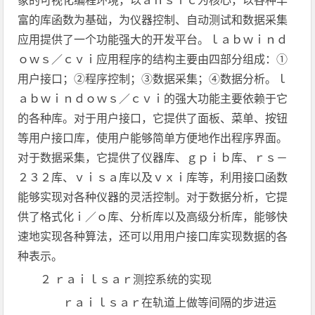
象的可视化编程环境，以ａｎｓｉｃ为核心，以各种丰
富的库函数为基础，为仪器控制、自动测试和数据采集
应用提供了一个功能强大的开发平台。ｌａｂｗｉｎｄ
ｏｗｓ／ｃｖｉ应用程序的结构主要由四部分组成：①
用户接口；②程序控制；③数据采集；④数据分析。ｌ
ａｂｗｉｎｄｏｗｓ／ｃｖｉ的强大功能主要依赖于它
的各种库。对于用户接口，它提供了面板、菜单、按钮
等用户接口库，使用户能够简单方便地作出程序界面。
对于数据采集，它提供了仪器库、ｇｐｉｂ库、ｒｓ－
２３２库、ｖｉｓａ库以及ｖｘｉ库等，利用接口函数
能够实现对各种仪器的灵活控制。对于数据分析，它提
供了格式化ｉ／ｏ库、分析库以及高级分析库，能够快
速地实现各种算法，还可以用用户接口库实现数据的各
种表示。
２ ｒａｉｌｓａｒ测控系统的实现
ｒａｉｌｓａｒ在轨道上做等间隔的步进运