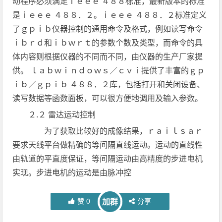
动程序必须满足ｉｅｅｅ ４８８标准，最新版本的标准
是ｉｅｅｅ ４８８．２。ｉｅｅｅ ４８８．２标准定义
了ｇｐｉｂ仪器控制的通用命令及格式，例如读写命令
ｉｂｒｄ和ｉｂｗｒｔ的参数个数及类型，而命令的具
体内容则根据仪器的不同而不同，由仪器的生产厂家提
供。 ｌａｂｗｉｎｄｏｗｓ／ｃｖｉ提供了丰富的ｇｐ
ｉｂ／ｇｐｉｂ ４８８．２库，包括打开和关闭设备、
读写数据等函数面板，可以很方便地调用及输入参数。
２.２ 雷达运动控制
为了获取比较好的成像结果，ｒａｉｌｓａｒ
要求天线平台做精确的等间隔直线运动。运动的直线性
由轨道的平直度保证，等间隔运动由高精度的步进电机
实现。步进电机的运动是由脉冲控
赞
0
分享
加群