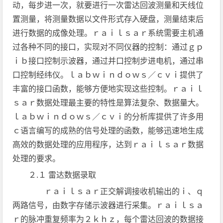
动，每步进一次，就要进行一次雷达回波测量和天线位
置测量，将测量数据以文件形式存入硬盘，测量结束后
进行数据的成像处理。ｒａｉｌｓａｒ系统需要主机通
过各种不同的接口，实现对不同仪器的控制：通过ｇｐ
ｉｂ接口控制示波器，通过并口控制步进电机，通过串
口控制经纬仪。ｌａｂｗｉｎｄｏｗｓ／ｃｖｉ提供了
丰富的接口函数，能够方便地实现这些控制。ｒａｉｌ
ｓａｒ数据处理最主要的特性是算法复杂、数据量大。
ｌａｂｗｉｎｄｏｗｓ／ｃｖｉ的分析库提供了许多用
ｃ语言编写的成熟的信号处理的函数，能够迅速地生成
高效的数据处理的应用程序，达到ｒａｉｌｓａｒ数据
处理的要求。
２.１ 雷达数据录取
ｒａｉｌｓａｒ正交解调接收机输出的ｉ、ｑ
两路信号，由数字存储示波器进行采集。ｒａｉｌｓａ
ｒ的脉冲重复频率为２ｋｈｚ，每个雷达回波的数据接