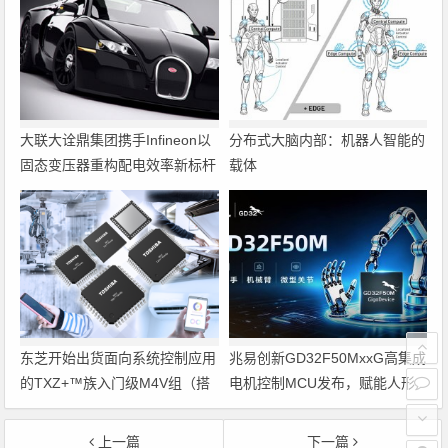
大联大诠鼎集团携手Infineon以
分布式大脑内部：机器人智能的
固态变压器重构配电效率新标杆
载体
东芝开始出货面向系统控制应用
兆易创新GD32F50MxxG高集成
的TXZ+™族入门级M4V组（搭
电机控制MCU发布，赋能人形
载Arm Cortex‑M4内核的标准微
机器人关节驱动革新
控制器）工程样品
上一篇
下一篇