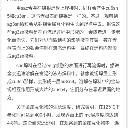
用sac合金在镀银焊盘上焊接时，同样会产生cu6sn
5和cu3sn，这与焊盘表面镀锡是一样的。不过，观察到
ag3sn微粒会从铜锡金属互化物生长到焊点中去。据说这
些ag3sn微粒是在再流焊过程中形成的，会随着进一步老
化而消失，它们对界面微结构的影响微乎其微。镀在焊
盘表面上的银会溶解在液态焊料中，最终在焊料内部形
成ag3sn微粒。
sac焊料在经过enig镀敷的表面进行再流焊时，据说
金会迅速溶解在富锡的液态焊料中，就像镀锡焊盘上形
成cu3sn那样，会形成一层ni3sn4。溶解在焊料中的金与
锡相互作用形成大片的ausn4，它们分布在靠近界面的地
方。
关于金属互化物的生长速度，研究表明，在125℃下
老化时间达到400小时，发现界面上的imc层厚度均达到
4-8祄。这些研究还说明，在观察到的金属互化物中，连