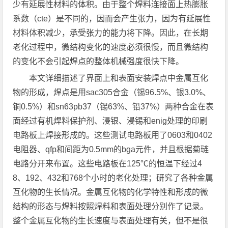
少有延展性材料的体积。由于整个焊料连接面上热膨胀
系数（cte）是不同的，因而会产生张力，因为有延展性
材料体积减少，承受张力的能力将下降。因此，在长期
老化过程中，微结构变化的速度必须很慢，而且微结构
的变化不会引起焊点的整体机械强度很快下降。
本文详细描述了界面上和表面安装焊点中金属互化
物的形成，焊点是用sac305合金（锡96.5%、银3.0%、
铜0.5%）和sn63pb37（锡63%、铅37%）两种合金在表
面经过有机焊料保护剂、浸银、浸锡和enig处理的印刷
电路板上焊接形成的。这些测试电路板用了0603和0402
电阻器、qfp和间距为0.5mm的bga元件，并且根据菊琏
电路分开来布置。这些电路板在125℃的恒温下经过4
8、192、432和768个小时的老化处理；研究了各种金属
互化物的生长情况。金属互化物的化学特性和形成的微
结构的形态与焊料按照焊料和表面处理分别作了记录。
整个金属互化物的生长速度与表面处理有关，但不是很