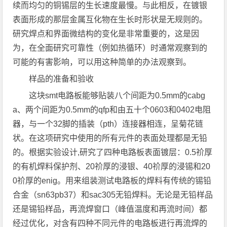
续而均匀的铜锡层的生长速度最慢。与此相反，在镀银
表面形成的那层金属互化物在生长时形状是无规则的。
研究焊点和界面微结构的变化是非常重要的，这是因
为，在全面研究可靠性（例如热循环）时通常观察到的
可能的有害影响，可以用这种简单的办法观察到。
样品的准备和验收
这块smt电路板能够贴装八个间距为0.5mm的cabg
a、两个间距为0.5mm的qfp和由五十个0603和0402电阻
器，与一个32脚的插装（pth）连接器相连，呈菊花链
状。在这项研究中使用的所有元件的表面处理都是无铅
的。根据实验设计,研究了四种电路板表面镀层：0.5祄厚
的有机焊料保护剂、20祄厚的浸银、40祄厚的浸锡和20
0祄厚的enig。用来组装测试电路板的焊料有传统的锡铅
合金（sn63pb37）和sac305无铅焊料。无论是无铅样品
还是锡铅样品，再流焊窗口（峰值温度和再流时间）都
经过优化，对含有四种不同元件的电路板进行再流焊的