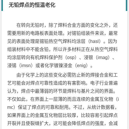
无铅焊点的恒温老化
在转向无铅时，除了焊料合金方面的变化之外，还
需要用新的电路板表面处理。对锡铅组装件来说，最常
见的表面处理是锡铅热空气焊料均涂层（hasl）。因为
组装材料中不能含铅，所以许多材料正在从热空气焊料
均涂层转向有机焊料保护剂（osp）、浸银（imag）、
浸锡（imsn）或者化学镀镍浸金（enig）。
由于化学上的这些变化必需防止新的焊接合金和工
艺可能会对焊点可靠性造成的有害影响。电子行业普遍
认为，焊点中最薄弱的环节是焊料与基片之间的界面。
不仅如此，在界面上一层薄的而且连续的金属互化物（i
mc）保证了焊点的可靠和耐用。不过，从统计数据看，
如果界面上的金属互化物层比较厚，比较容易引起焊点
开裂并且使裂缝扩大，这可能会降低焊点的强度，会减