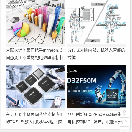
大联大诠鼎集团携手Infineon以
分布式大脑内部：机器人智能的
固态变压器重构配电效率新标杆
载体
东芝开始出货面向系统控制应用
兆易创新GD32F50MxxG高集成
的TXZ+™族入门级M4V组（搭
电机控制MCU发布，赋能人形
载Arm Cortex‑M4内核的标准微
机器人关节驱动革新