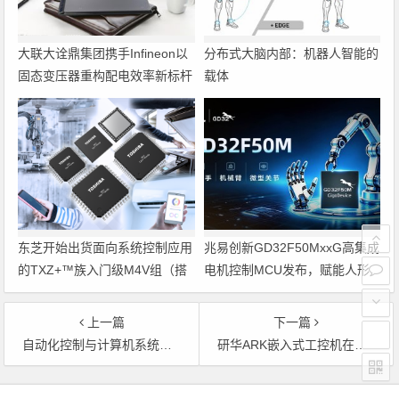
大联大诠鼎集团携手Infineon以
分布式大脑内部：机器人智能的
固态变压器重构配电效率新标杆
载体
东芝开始出货面向系统控制应用
兆易创新GD32F50MxxG高集成
的TXZ+™族入门级M4V组（搭
电机控制MCU发布，赋能人形
载Arm Cortex‑M4内核的标准微
机器人关节驱动革新
控制器）工程样品
上一篇
下一篇
自动化控制与计算机系统在制药生产、管理领域中的应用
研华ARK嵌入式工控机在航空信息显示系统中的应用
文章导航