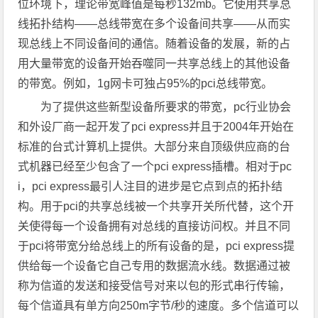
位环境下，理论带宽峰值是每秒132mb。它使用共享总
线拓扑结构——总线带宽在多个设备间共享——从而实
现总线上不同设备间的通信。随着设备的发展，新的占
用大量带宽的设备开始吞噬同一共享总线上的其他设备
的带宽。例如，1g网卡可独占95%的pci总线带宽。
为了提供这些新型设备所要求的带宽，pc行业协会
和外设厂商一起开发了pci express并且于2004年开始在
标准的台式计算机上提供。大部分来自顶级供应商的台
式机器已经至少包含了一个pci express插槽。相对于pc
i，pci express最引人注目的进步是它点到点的拓扑结
构。用于pci的共享总线被一个共享开关所代替，这个开
关使得每一个设备拥有对总线的直接访问权。并且不同
于pci将带宽分给总线上的所有设备的是，pci express提
供给每一个设备它自己专用的数据流水线。数据通过被
称为信道的发送和接受信号对来以包的形式串行传输，
每个信道具有单方向250m字节/秒的速度。多个信道可以