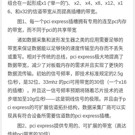
组合在一起形成x1 (“单一的”)、 x2、 x4、x8、x12、x1
6、和x32的信道带宽从而提高插槽的带宽。
图1、每一个pci express插槽拥有专用的连至pc内存
的带宽，而不同于pci的共享带宽
诸如数据采集和波形发生器之类的应用需要足够的
带宽来保证数据能以足够快的速度传输至内存而不丢失
或重写。相对于传统的总线，pci express极大地提高了
数据带宽，减少了对板载内存的需求并且实现了更快的
数据流传输。初始的信号频率，即技术标准规定的2.5g
位/秒，是32位、33mhz 的pci可用带宽的30倍（一个x16
的插槽），并且这一信号频率预期将随着芯片技术的进
步增加至10g位/秒——这是铜线信号的极限。并且由于p
ci express的可扩展信道拓扑结构，数据采集厂商可以实
现具有符合设备所需要信道数的pci express插槽。
图2、pci express提供专用的、可扩展的带宽（高达
传统pci带宽的30倍）