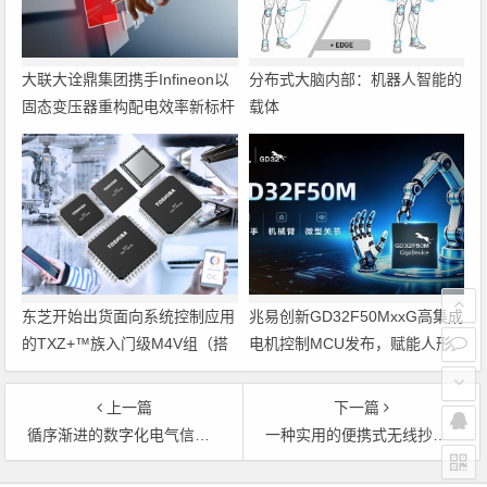
大联大诠鼎集团携手Infineon以
分布式大脑内部：机器人智能的
固态变压器重构配电效率新标杆
载体
东芝开始出货面向系统控制应用
兆易创新GD32F50MxxG高集成
的TXZ+™族入门级M4V组（搭
电机控制MCU发布，赋能人形
载Arm Cortex‑M4内核的标准微
机器人关节驱动革新
控制器）工程样品
上一篇
下一篇
循序渐进的数字化电气信息实验平台的开发
一种实用的便携式无线抄表与管理系统的研究与设计
文章导航