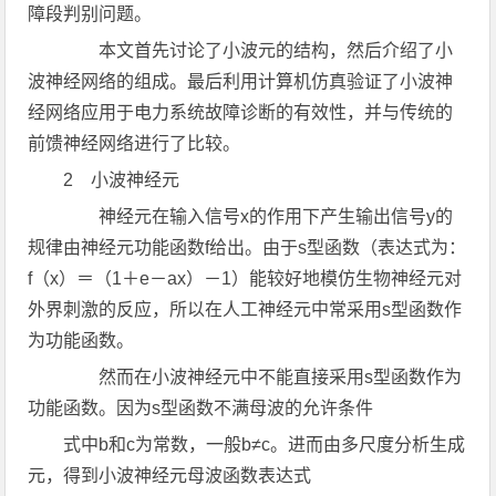
障段判别问题。
本文首先讨论了小波元的结构，然后介绍了小
波神经网络的组成。最后利用计算机仿真验证了小波神
经网络应用于电力系统故障诊断的有效性，并与传统的
前馈神经网络进行了比较。
2 小波神经元
神经元在输入信号x的作用下产生输出信号y的
规律由神经元功能函数f给出。由于s型函数（表达式为：
f（x）＝（1＋e－ax）－1）能较好地模仿生物神经元对
外界刺激的反应，所以在人工神经元中常采用s型函数作
为功能函数。
然而在小波神经元中不能直接采用s型函数作为
功能函数。因为s型函数不满母波的允许条件
式中b和c为常数，一般b≠c。进而由多尺度分析生成
元，得到小波神经元母波函数表达式