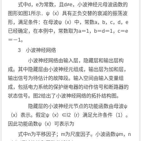
式中d，e为常数，且d≠e，小波神经元母波函数的
图形如图1所示．ψ（x）具有正负交替的衰减的振荡波
形，满足条件：在母波ψ（x）中，常数a，b，c，d，e
已经确定，在本例中，常数取为a＝1，b＝d＝1，c＝e
＝－1。
3 小波神经网络
小波神经网络由输入层，隐藏层和输出层构
成。其中隐藏层由小波神经元组成，输出层为加和层，
输出信号为待估计的故障段。输入空间由输入变量组
成，包括电力系统的保护继电器的动作信号和断路器的
状态信号。图2给出了小波神经网络的拓扑结构图。
隐藏层的小波神经元节点的功能函数由母波ψ
（x）表示。假定ψ（x）∈l2（r）满足允许条件（1）。
因此功能函数ψ（x）可表示为
式中n为平移因子；m为尺度因子。小波函数ψm，n