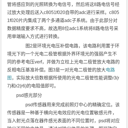
管将感应到的光照转换为电信号，然后将这8路电信号经
过放大处理后送入c8051f020自带的adc进行采样。c805
1f020片内集成了两个多通道adc子系统。由于此部分对
数据精度要求不高，故选用8位adc1系统将8路电信号采
用单端输入方式进行转换。
图2是环境光电压补偿电路，该电路利用置于环
境光下的一个光电二极管根据外界环境光的强弱产生不
同的参考电压verf，并做为立柱上光电二极管放大电路的
反相电压基准补偿。图3是一对光电二极管的放大
电路
图
，实际放大倍数根据所使用的光电二极管性能调整r3(r
7)和r2(r6)的电阻值即可。
psd感光部分
psd传感器用来完成前照灯中心的精确定位。该
传感器是一种基于横向光电效应的光电位置敏感元件，
当入射光点落在器件感光表面的不同位置时，psd将对应