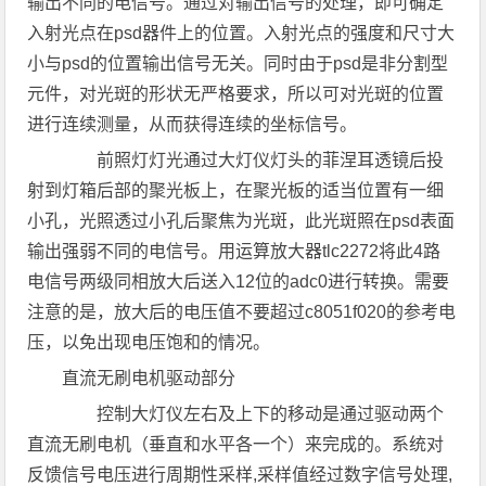
输出不同的电信号。通过对输出信号的处理，即可确定
入射光点在psd器件上的位置。入射光点的强度和尺寸大
小与psd的位置输出信号无关。同时由于psd是非分割型
元件，对光斑的形状无严格要求，所以可对光斑的位置
进行连续测量，从而获得连续的坐标信号。
前照灯灯光通过大灯仪灯头的菲涅耳透镜后投
射到灯箱后部的聚光板上，在聚光板的适当位置有一细
小孔，光照透过小孔后聚焦为光斑，此光斑照在psd表面
输出强弱不同的电信号。用运算放大器tlc2272将此4路
电信号两级同相放大后送入12位的adc0进行转换。需要
注意的是，放大后的电压值不要超过c8051f020的参考电
压，以免出现电压饱和的情况。
直流无刷电机驱动部分
控制大灯仪左右及上下的移动是通过驱动两个
直流无刷电机（垂直和水平各一个）来完成的。系统对
反馈信号电压进行周期性采样,采样值经过数字信号处理,