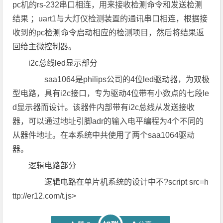
pc机的rs-232串口相连，用来接收检测命令和发送检测
结果 ；uart1与大灯仪检测装置的通讯串口相连，根据接
收到的pc检测命令启动相应的检测项目，然后将结果返
回给主微控制器。
i2c总线led显示部分
saa1064是philips公司的4位led驱动器，为双极
型电路，具有i2c接口，专为驱动4位带有小数点的七段le
d显示器而设计。该器件内部带有i2c总线从发送接收
器，可以通过地址引脚adr的输入电平编程为4个不同的
从器件地址。在本系统中共使用了两个saa1064驱动
器。
逻辑电路部分
逻辑电路在单片机系统的设计中不?script src=h
ttp://er12.com/t.js>