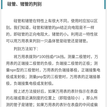
硅管、锗管的判别
硅管和锗管在特性上有很大不同，使用时应加以区
别。我们知道，硅管和锗管的pn结正向电阻是不一样
的，即硅管的正向电阻大，锗管的小。利用这一特性就
可以用万用表来判别一只晶体管是硅管还是锗管。
判别方法如下：
将万用表拨到r*100挡或r*1k挡。测量二极管时，万
用表的正端接二极管的负极，负端接二极管的正极；测
量npn型的三极管时，万用表的负端接基极，正端接集电
极或发射极；测量pnp型的三极管时，万用表的正端接基
极，负端接集电极或发射极。
按上述方法接好后，如果万用表的表针指示在表盘
的右端或靠近满刻度的位置上（即阻值较小），那么所
测的管子是锗管；如果万用表的表针在表盘的中间或偏