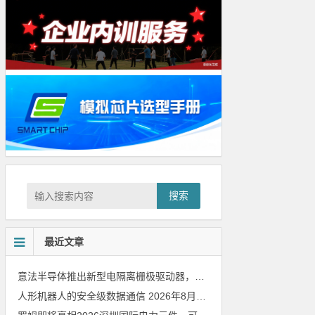
搜索
最近文章
意法半导体推出新型电隔离栅极驱动器，借助先进隔离技术简化电源设计
人形机器人的安全级数据通信
2026年8月8日