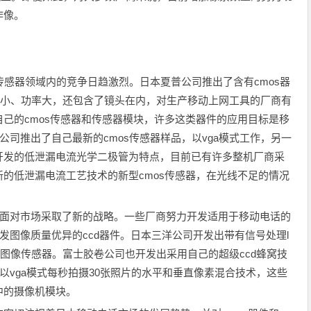
作像。
传感器领域内的竞争日趋激烈。日本夏普公司推出了含有cmos器
块，体积小、功率大，还包含了镜头在内，对生产移动上网工具的厂商有
己的cmos传感器和传感器模块，许多这类器件的应用目标是移
公司推出了自己最新的cmos传感器样品，以vga模式工作，另一
开发的低泄漏电流光学二极管为特点，目前已有许多整机厂商采
的低泄漏电流工艺技术的新型cmos传感器，在光线不足的情况
面对市场采取了新的战略。一些厂商努力开发适用于移动电话的
发图像质量优异的ccd器件。日本三洋公司开发出带有信号处理l
cd图像传感器。富士胶卷公司也开发出采用自己的超级ccd蜂窝技
以vga模式每秒拍摄30张照片的水平和垂直像素混合技术，这些
中的摄像机模块。