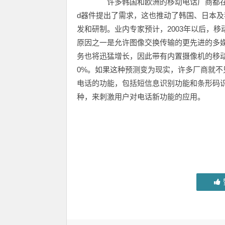
许多韩国和欧洲的移动电话厂商都在密
d器件提出了需求，这也推动了韩国、日本及我
发和研制。业内专家预计，2003年以后，
原因之一是允许图像交换传输的更先进的多
务也将迅猛增长，因此带有内置摄像机的移动电
0%。如果这种预测变为现实，许多厂商就
电话的功能，包括短信息识别功能和条形码
种，来刺激用户对电话新功能的应用。