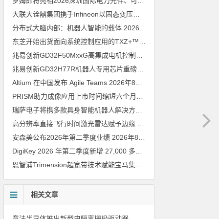
罗姆即将亮相2026深圳国际电力元件、可再生能源管理展览会暨研讨会
大联大诠鼎集团携手Infineon以固态变压器重构配电效率新标杆
202
分布式大脑内部：机器人智能的载体
2026年8月6日
东芝开始出货面向系统控制应用的TXZ+™族入门级M4V组（搭载Arm Cortex‑M4内核的标准微控制器）工程样品
兆易创新GD32F50MxxG高集成电机控制MCU发布，赋能人形机器人关节驱动革新
兆易创新GD32H77R机器人专用芯片重磅亮相，精准赋能伺服驱动与关节控制
Altium 在中国发布 Agile Teams
2026年8月6日
PRISM助力成像应用上市时间缩短六个月，实战指南一文解读
202
瑞萨电子将携多款具身智能机器人解决方案，首次亮相2026中国具身智能机器人产业大会
高分辨率直接飞行时间激光雷达赋予边缘 AI 空间感知能力
2026年8
安森美公布2026年第二季度业绩
2026年8月6日
DigiKey 2026 年第二季度新增 27,000 多种现货零件和 104 家供应商
恩智浦Trimension超宽带技术赋能宝马集团Digital Key Plus及生命体存在检测功能
相关文章
意法半导体推出新型电隔离栅极驱动器，借助先进隔离技术简化电源设计