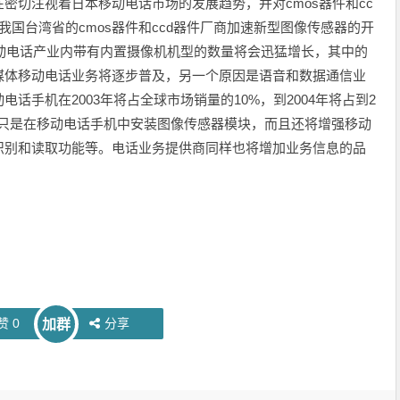
切注视着日本移动电话市场的发展趋势，并对cmos器件和cc
国台湾省的cmos器件和ccd器件厂商加速新型图像传感器的开
移动电话产业内带有内置摄像机机型的数量将会迅猛增长，其中的
媒体移动电话业务将逐步普及，另一个原因是语音和数据通信业
话手机在2003年将占全球市场销量的10%，到2004年将占到2
不只是在移动电话手机中安装图像传感器模块，而且还将增强移动
识别和读取功能等。电话业务提供商同样也将增加业务信息的品
赞
0
分享
加群