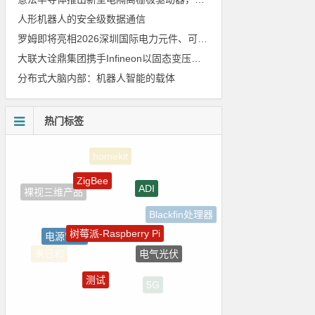
人形机器人的安全级数据通信
罗姆即将亮相2026深圳国际电力元件、可再生能源管理展览会暨研讨会
大联大诠鼎集团携手Infineon以固态变压器重构配电效率新标杆
分布式大脑内部：机器人智能的载体
热门标签
ZigBee
ADI
裸视三维产品
Blackfin处理器
树莓派-Raspberry Pi
电源管理
电气光伏
朱日和
测试
5G
LED驱动方案