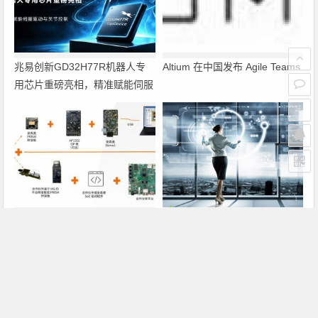
兆易创新GD32H77R机器人专
Altium 在中国发布 Agile Teams
用芯片重磅亮相，精准赋能伺服
驱动与关节控制
PRISM助力成像应用上市时间缩
瑞萨电子将携多款具身智能机器
短六个月，实战指南一文解读
人解决方案，首次亮相2026中
国具身智能机器人产业大会
上一篇
下一篇
苹果谷歌微软业绩比拼
苹果激活服务器崩溃