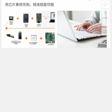
用芯片重磅亮相，精准赋能伺服
驱动与关节控制
PRISM助力成像应用上市时间缩
瑞萨电子将携多款具身智能机器
短六个月，实战指南一文解读
人解决方案，首次亮相2026中
国具身智能机器人产业大会
上一篇
下一篇
苹果iOS的操作技巧
Adobe发布CS6
文章导航
Copyright © 2026 电子通 版权所有. 备案号：
京ICP备
17050710号-3