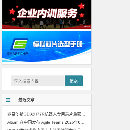
搜索
最近文章
兆易创新GD32H77R机器人专用芯片重磅亮相，精准赋能伺服驱动与关节控制
Altium 在中国发布 Agile Teams
2026年8月6日