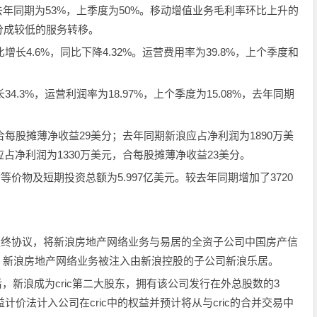
去年同期为53%，上季度为50%。移动增值业务毛利率环比上升的
分成较低的服务转移。
增长4.6%，同比下降4.32%。运营费用率为39.8%，上个季度和
4.3%，运营利润率为18.97%，上个季度为15.08%，去年同期
合每股摊薄净收益29美分；去年同期新浪应占净利润为1890万美
占净利润为1330万美元，合每股摊薄净收益23美分。
金等价物及短期投资总额为5.997亿美元。较去年同期增加了3720
达成最终协议，将新浪房地产网络业务与易居的全资子公司中国房产信
方协议，新浪房地产网络业务被注入由新浪控股的子公司新浪乐居。
后，新浪成为cric第二大股东，拥有该公司发行在外总股数的3
益计价法计入公司在cric中的权益并预计将从与cric的合并交易中