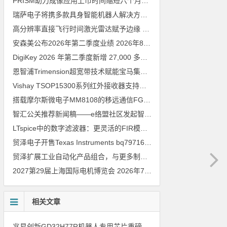
PRISM助力成像应用上市时间缩短六个月，实战指南一文解读
202
瑞萨电子将携多款具身智能机器人解决方案，首次亮相2026中国具身智能机器人产业大会
高分辨率直接飞行时间激光雷达赋予边缘 AI 空间感知能力
2026年8
安森美公布2026年第二季度业绩
2026年8月6日
DigiKey 2026 年第二季度新增 27,000 多种现货零件和 104 家供应商
恩智浦Trimension超宽带技术赋能宝马集团Digital Key Plus及生命体存在检测功能
Vishay TSOP15300系列红外接收器支持所有主流遥控代码
2026年
搭载摩尔斯微电子MM8108的移远通信FGH200M Wi-Fi HaLow模组 现已通过四项国际认证 可投入量产
智汇公关推荐新闻稿——e络盟社区发起智能家居与医疗设计挑战赛
LTspice中的数字滤波器：更灵活的FIR模型
2026年8月3日
贸泽电子开售Texas Instruments bq79716b-Q1汽车级16节电池监测器，可精确估算电动汽车续航里程
贸泽扩展工业自动化产品组合，与更多制造商合作以支持新一代系统
2027第29届上海国际电机博览会
2026年7月30日
相关文章
兆易创新GD32H77R机器人专用芯片重磅亮相，精准赋能伺服驱动与关节控制