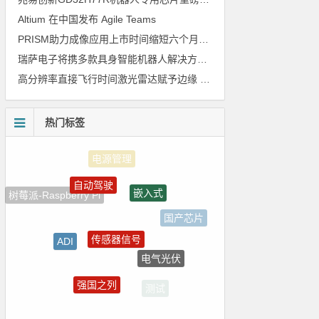
Altium 在中国发布 Agile Teams
PRISM助力成像应用上市时间缩短六个月，实战指南一文解读
瑞萨电子将携多款具身智能机器人解决方案，首次亮相2026中国具身智能机器人产业大会
高分辨率直接飞行时间激光雷达赋予边缘 AI 空间感知能力
热门标签
自动驾驶
嵌入式
树莓派-Raspberry Pi
国产芯片
传感器信号
ADI
电气光伏
homekit
强国之列
测试
朱日和