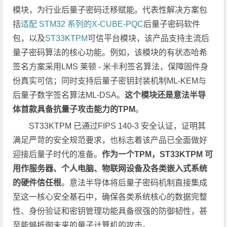
模块，为行业后量子密码迁移赋能。代表性解决方案包
括
适配 STM32 系列的X-CUBE-PQC
后量子密码软件
包，以及
ST33KTPM
可信平台模块，该产品支持主流后
量子密码算法的核心功能。例如，该模块的有状态哈希
签名方案采用LMS 莱顿 - 米卡利签名算法，保障固件身
份真实可信；同时支持后量子密钥封装机制ML-KEM与
后量子数字签名算法ML-DSA。
这个模块还是意法半导
体首款具备抗量子攻击能力的TPM
。
ST33KTPM 已通过FIPS 140-3 安全认证，证明其
满足严苛的安全规范要求，也标志着该产品已全面做好
迎接后量子时代的准备。
作为一个TPM，ST33KTPM 可
用作服务器、个人电脑、物联网设备及各类嵌入式系统
的硬件信任根
。意法半导体将后量子密码机制直接集成
至这一核心安全基石中，确保各类系统核心的数据完整
性、身份验证和密钥管理功能具备很强的防御韧性，甚
至能够抵御未来的量子计算机的攻击。