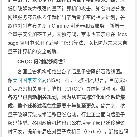
的生命力，
众多企业已然在做后量子密码技术升级
，以
抵御破解能力很强的量子计算机的攻击。知名内容分发
网络服务商云帆去年就推出了后量子密码相关计划，谷
歌也刚刚宣布更新了Chrome 浏览器和云服务，新增一
个量子安全加密工具。无独有偶，苹果也表示已在 iMes
sage 应用中采用了后量子密码算法，以此防范未来来自
量子计算机的安全威胁。
CRQC 何时能够问世？
各国监管机构相继出台了后量子密码部署路线图。
像
美国国家安全局
(NSA)一样，很多机构坦言，目前无法
确定密码相关量子计算机（CRQC）具体问世时间。
但
各方早已启动相关规划，因为从正式标准化到全系统集
成，整个迁移过程往往需要十年甚至更久。
简言之，抗
量子破解算法技术迁移已然启动，行业正全面向后量子
密码转型。各国政府机构也已公布后量子密码迁移建议
时间表，提前布局应对量子危机日（Q-day），迎接密码