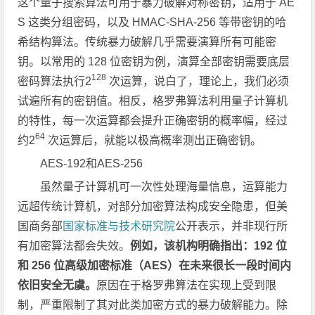
这个量子搜索算法可用于暴力破解对称密钥，适用于 AE
S 这类分组密码，以及 HMAC-SHA-256 等带密钥的哈
希结构算法。传统暴力破解几乎需要演算所有可能密
钥。以常用的 128 位密钥为例，演算全部密钥需要底层
128
密码算法执行2
次运算，说白了，理论上，我们必须
试遍所有的密钥值。相反，格罗弗算法利用量子计算机
的特性，每一次运算都会提升正确密钥的概率幅，经过
64
约2
次运算后，就能以极高概率测出正确密钥。
AES-192和AES-256
虽然量子计算机可一次性处理海量信息，运算能力
远超传统计算机，对部分加密算法构成安全隐患，但美
国商务部
国家标准与技术研究院
公开表示，并非现行所
有加密算法都会失效。
例如，该机构明确指出：192 位
和 256 位高级加密标准（AES）在未来很长一段时间内
依旧安全无虞。
原因在于格罗弗算法在实现上受到限
制，严重限制了其对此类加密方式的暴力破解能力。除