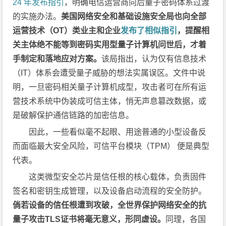
24 年发布指引
，明确电信运营商向后量子密码体系过渡
的实施办法。
美国网络安全和基础设施安全局也向全部
运营技术（OT）类业主和企业
发布了相似指引
，提醒相
关主体绝不能等到密码实用型量子计算机问世后，才着
手制定和落地应对方案。
该局指出，认为仅有信息技术
（IT）体系会遭受量子威胁的想法实属误区。文件中说
明，一旦密码相关量子计算机成型，攻击者可在所有运
营技术系统中伪装成可信主体，悄无声息篡改数据，或
是破解保护通信链路的加密信息。
因此，一些看似毫不起眼、用途普通的小型设备反
而面临最大安全风险，可信平台模块（TPM） 便是典型
代表。
这类微型安全芯片是信任根的核心载体，负责固件
签名和密钥生成管理，以及设备启动流程的安全防护。
倘若设备的信任根遭到攻破，全世界保护网络安全的抗
量子攻击TLS证书将毫无意义，形同虚设。
同理，各国