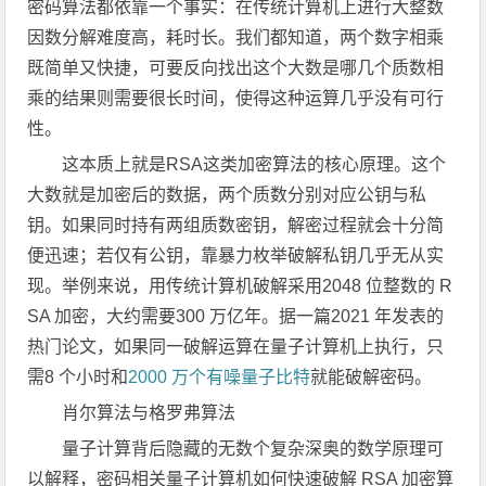
密码算法都依靠一个事实：在传统计算机上进行大整数
因数分解难度高，耗时长。我们都知道，两个数字相乘
既简单又快捷，可要反向找出这个大数是哪几个质数相
乘的结果则需要很长时间，使得这种运算几乎没有可行
性。
这本质上就是RSA这类加密算法的核心原理。这个
大数就是加密后的数据，两个质数分别对应公钥与私
钥。如果同时持有两组质数密钥，解密过程就会十分简
便迅速；若仅有公钥，靠暴力枚举破解私钥几乎无从实
现。举例来说，用传统计算机破解采用2048 位整数的 R
SA 加密，大约需要300 万亿年。据一篇2021 年发表的
热门论文，如果同一破解运算在量子计算机上执行，只
需8 个小时和
2000 万个有噪量子比特
就能破解密码。
肖尔算法与格罗弗算法
量子计算背后隐藏的无数个复杂深奥的数学原理可
以解释，密码相关量子计算机如何快速破解 RSA 加密算