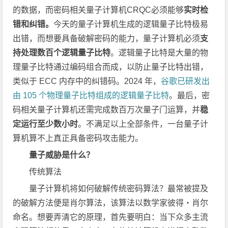
的数据，而密码相关量子计算机CRQC必须能够
实时检
错和纠错。
今天的量子计算机生成的逻辑量子比特极易
出错，而想要具备破解密码的能力，量子计算机必须
支
持处理数百个逻辑量子比特
。逻辑量子比特是大量的物
理量子比特通过编码组合而成，以防止量子比特出错，
类似于 ECC 内存中的纠错码。2024 年，
谷歌已研发出
由 105 个物理量子比特组成的逻辑量子比特
。最后，密
码相关量子计算机还需完成数百万次量子门运算，并
稳
定运行至少数小时
。不满足以上全部条件，一台量子计
算机算不上真正具备密码攻击能力。
量子威胁是什么？
传统算法
量子计算机将如何破解传统密码算法？最常被提及
的破解方法便是肖尔算法，该算法以数学家彼得・肖尔
命名。想要弄清它的原理，首先要明白：当下众多主流