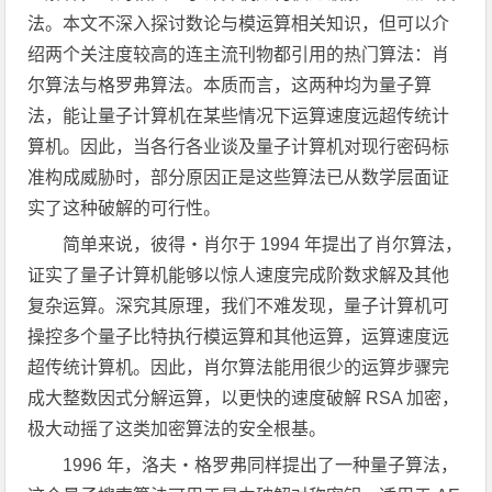
法。本文不深入探讨数论与模运算相关知识，但可以介
绍两个关注度较高的连主流刊物都引用的热门算法：肖
尔算法与格罗弗算法。本质而言，这两种均为量子算
法，能让量子计算机在某些情况下运算速度远超传统计
算机。因此，当各行各业谈及量子计算机对现行密码标
准构成威胁时，部分原因正是这些算法已从数学层面证
实了这种破解的可行性。
简单来说，彼得・肖尔于 1994 年提出了肖尔算法，
证实了量子计算机能够以惊人速度完成阶数求解及其他
复杂运算。深究其原理，我们不难发现，量子计算机可
操控多个量子比特执行模运算和其他运算，运算速度远
超传统计算机。因此，肖尔算法能用很少的运算步骤完
成大整数因式分解运算，以更快的速度破解 RSA 加密，
极大动摇了这类加密算法的安全根基。
1996 年，洛夫・格罗弗同样提出了一种量子算法，