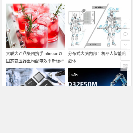
大联大诠鼎集团携手Infineon以
分布式大脑内部：机器人智能的
固态变压器重构配电效率新标杆
载体
东芝开始出货面向系统控制应用
兆易创新GD32F50MxxG高集成
的TXZ+™族入门级M4V组（搭
电机控制MCU发布，赋能人形