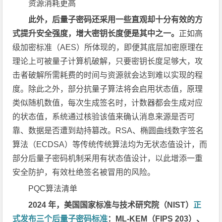
资源消耗更高
此外，后量子密码还采用一些直观却十分有效的方
式提升安全强度，增大密钥长度便是其中之一。
正如高
级加密标准（AES）所体现的，即便其底层加密原理在
理论上可被量子计算机破解，只要密钥长度足够大，攻
击者破解所需耗费的时间与资源就会达到难以实现的程
度。除此之外，部分抗量子算法将会启用状态值，原理
类似随机数值，每次生成签名时，计数器都会生成对应
的状态值，系统通过核验该值来确认消息来源是否可
靠、数据是否遭到劫持篡改。RSA、椭圆曲线数字签名
算法（ECDSA）等传统传统算法均为无状态值设计，而
部分后量子密码机制采用有状态值设计，以此增添一重
安全防护，有效杜绝签名被冒用的风险。
PQC算法清单
2024 年，美国国家标准与技术研究院（NIST）
正
式发布三个后量子密码标准
：ML-KEM（FIPS 203）、