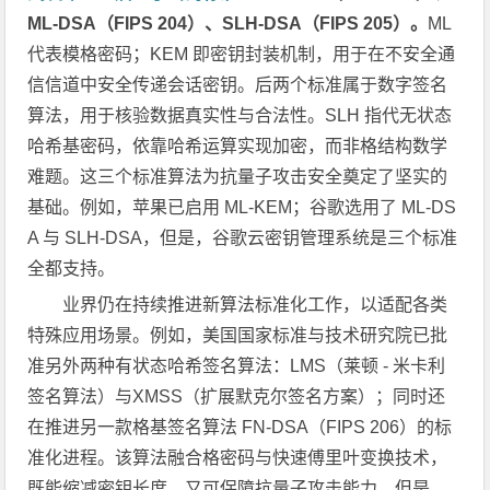
ML-DSA（FIPS 204）、SLH-DSA（FIPS 205）。
ML
代表模格密码；KEM 即密钥封装机制，用于在不安全通
信信道中安全传递会话密钥。后两个标准属于数字签名
算法，用于核验数据真实性与合法性。SLH 指代无状态
哈希基密码，依靠哈希运算实现加密，而非格结构数学
难题。这三个标准算法为抗量子攻击安全奠定了坚实的
基础。例如，苹果已启用 ML-KEM；谷歌选用了 ML-DS
A 与 SLH-DSA，但是，谷歌云密钥管理系统是三个标准
全都支持。
业界仍在持续推进新算法标准化工作，以适配各类
特殊应用场景。例如，美国国家标准与技术研究院已批
准另外两种有状态哈希签名算法：LMS（莱顿 - 米卡利
签名算法）与XMSS（扩展默克尔签名方案）；同时还
在推进另一款格基签名算法 FN-DSA（FIPS 206）的标
准化进程。该算法融合格密码与快速傅里叶变换技术，
既能缩减密钥长度，又可保障抗量子攻击能力。但是，