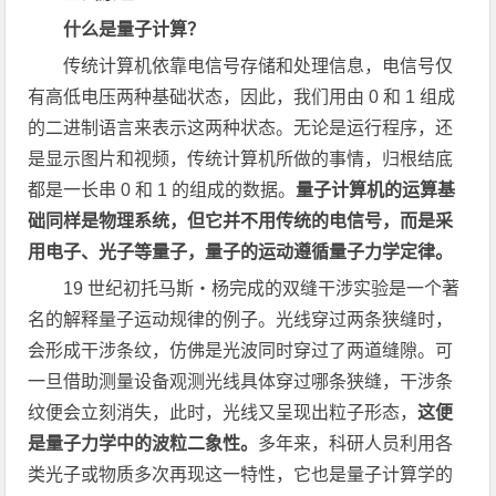
什么是量子计算？
传统计算机依靠电信号存储和处理信息，电信号仅
有高低电压两种基础状态，因此，我们用由 0 和 1 组成
的二进制语言来表示这两种状态。无论是运行程序，还
是显示图片和视频，传统计算机所做的事情，归根结底
都是一长串 0 和 1 的组成的数据。
量子计算机的运算基
础同样是物理系统，但它并不用传统的电信号，而是采
用电子、光子等量子，量子的运动遵循量子力学定律。
19 世纪初托马斯・杨完成的双缝干涉实验是一个著
名的解释量子运动规律的例子。光线穿过两条狭缝时，
会形成干涉条纹，仿佛是光波同时穿过了两道缝隙。可
一旦借助测量设备观测光线具体穿过哪条狭缝，干涉条
纹便会立刻消失，此时，光线又呈现出粒子形态，
这便
是量子力学中的波粒二象性。
多年来，科研人员利用各
类光子或物质多次再现这一特性，它也是量子计算学的