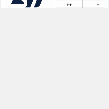
意法半导体推出新型电隔离栅极
人形机器人的安全级数据通信
驱动器，借助先进隔离技术简化
电源设计
罗姆即将亮相2026深圳国际电
大联大诠鼎集团携手Infineon以
力元件、可再生能源管理展览会
固态变压器重构配电效率新标杆
暨研讨会
上一篇
下一篇
ROHM推出600V耐压、散热性能优异的表贴型超级结MOSFET新品
中国光学工程学会-稿件发布0616