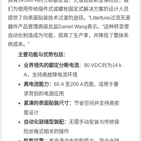
具有14,000 A的分断额定值，凭借这款新型保险丝，我
们为使用传统插件式或螺栓固定式解决方案的设计人员
提供了向表面贴装技术过渡的途径。”Littelfuse过流无源
器件产品管理高级总监Daniel Wang表示。“这种转变使
自动化制造成为可能，提高了生产率，并降低了整体系
统成本。”
主要功能与优势包括：
业界领先的额定分断电流
：80 VDC时为14 k
A，支持高故障电流环境
高电流能力：
60 A 至200 A范围，适用于要
求苛刻的电源应用
紧凑的表面贴装尺寸：
节省空间并支持高密
度设计
自动化就绪型装配：
无需手动安装与传统保
险丝格式相关的操作
性能可靠：
高浪涌冲击的耐受力，符合全球