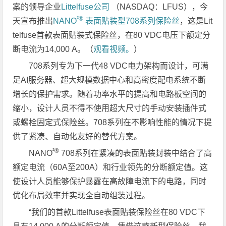
案的领导企业
Littelfuse公司
（NASDAQ：LFUS），今
²®
天宣布推出
NANO
表面贴装型708系列保险丝
，这是Lit
telfuse首款表面贴装式保险丝，在80 VDC电压下额定分
断电流为14,000 A。（
观看视频。
）
708系列专为下一代48 VDC电力架构而设计，可满
足AI服务器、超大规模数据中心和高密度配电系统不断
增长的保护需求。随着功率水平的提高和电路板空间的
缩小，设计人员不得不使用超大尺寸的手动安装插件式
或螺栓固定式保险丝。708系列在不影响性能的情况下提
供了紧凑、自动化友好的替代方案。
²®
NANO
708系列在紧凑的表面贴装封装中结合了高
额定电流（60A至200A）和行业领先的分断额定值。这
使设计人员能够保护暴露在高故障电流下的电路，同时
优化布局效率并实现全自动组装过程。
“我们的首款Littelfuse表面贴装保险丝在80 VDC下