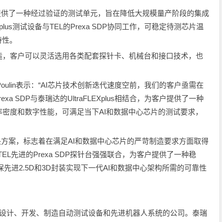
提供了一种经过验证的测试单元，旨在降低大规模量产阶段的集成
plus测试设备与TEL的Prexa SDP协同工作，可稳定待测芯片温
特性。
造，客户可以灵活选用各类配套探针卡、机械台和接口技术，也
Poulin表示：“AI芯片技术创新迭代速度空前，我们的客户亟需在
a SDP与泰瑞达的UltraFLEXplus相结合，为客户提供了一种
密度和数字性能，可满足当下AI和数据中心芯片的测试要求，
决方案，标志着在满足AI和数据中心芯片的严苛制造要求方面取得
台与TEL先进的Prexa SDP探针台强强联合，为客户提供了一种稳
先进2.5D和3D封装实现下一代AI和数据中心架构所需的可靠性
致力于设计、开发、制造自动测试设备和先进机器人系统的公司。泰瑞