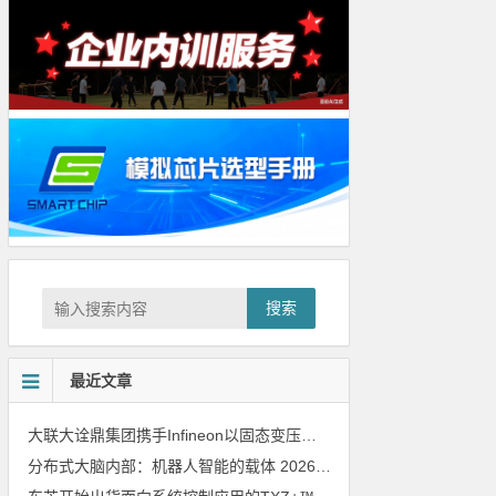
搜索
最近文章
大联大诠鼎集团携手Infineon以固态变压器重构配电效率新标杆
202
分布式大脑内部：机器人智能的载体
2026年8月6日