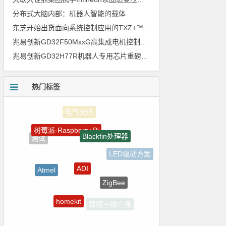
分布式大脑内部：机器人智能的载体
东芝开始出货面向系统控制应用的TXZ+™族入门级M4V组（搭载Arm Cortex‑M4内核的标准微控制器）工程样品
兆易创新GD32F50MxxG高集成电机控制MCU发布，赋能人形机器人关节驱动革新
兆易创新GD32H77R机器人专用芯片重磅亮相，精准赋能伺服驱动与关节控制
热门标签
树莓派-Raspberry Pi
Blackfin处理器
测试
LED驱动方案
ADI
Atmel
ZigBee
嵌入式
homekit
裸视三维产品
自动驾驶