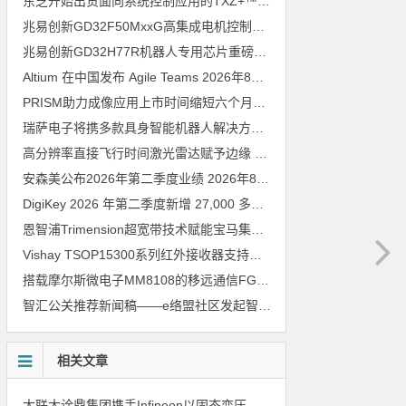
东芝开始出货面向系统控制应用的TXZ+™族入门级M4V组（搭载Arm Cortex‑M4内核的标准微控制器）工程样品
兆易创新GD32F50MxxG高集成电机控制MCU发布，赋能人形机器人关节驱动革新
兆易创新GD32H77R机器人专用芯片重磅亮相，精准赋能伺服驱动与关节控制
Altium 在中国发布 Agile Teams
2026年8月6日
PRISM助力成像应用上市时间缩短六个月，实战指南一文解读
202
瑞萨电子将携多款具身智能机器人解决方案，首次亮相2026中国具身智能机器人产业大会
高分辨率直接飞行时间激光雷达赋予边缘 AI 空间感知能力
2026年8
安森美公布2026年第二季度业绩
2026年8月6日
DigiKey 2026 年第二季度新增 27,000 多种现货零件和 104 家供应商
恩智浦Trimension超宽带技术赋能宝马集团Digital Key Plus及生命体存在检测功能
Vishay TSOP15300系列红外接收器支持所有主流遥控代码
2026年
搭载摩尔斯微电子MM8108的移远通信FGH200M Wi-Fi HaLow模组 现已通过四项国际认证 可投入量产
智汇公关推荐新闻稿——e络盟社区发起智能家居与医疗设计挑战赛
相关文章
大联大诠鼎集团携手Infineon以固态变压器重构配电效率新标杆