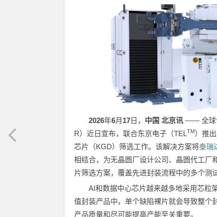
2026
年
6
月
17
日，
中国 北京讯
—— 全
TM
R）近日宣布，联合东京电子（TEL
）推出
芯片（KGD）筛选工作。该解决方案将
泰瑞达
相结合，为无晶圆厂设计公司、晶圆代工厂和
片筛选方案，覆盖先进封装流程中的多个测
AI和数据中心芯片越来越多地采用芯粒架
值封装产品中，单个缺陷裸片就会导致整个封
产品质量和尽可能提高产能至关重要。