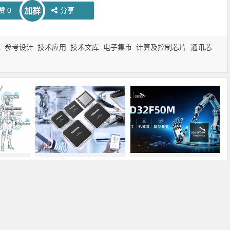
赞
0
分享
加群
库
参考设计
技术应用
技术文库
电子集市
计算及控制芯片
通讯芯
机器人智
东芝开始出货面向系统控制
兆易创新GD32F50MxxG高
应用的TXZ+™族入门级
集成电机控制MCU发布，赋
M4V组（搭载Arm
能人形机器人关节驱动革新
Cortex‑M4内核的标准微控
下一篇
制器）工程样品
T新品
加速具身智能量产，大联大世平集团携手芯驰科技深度解析全栈芯方案