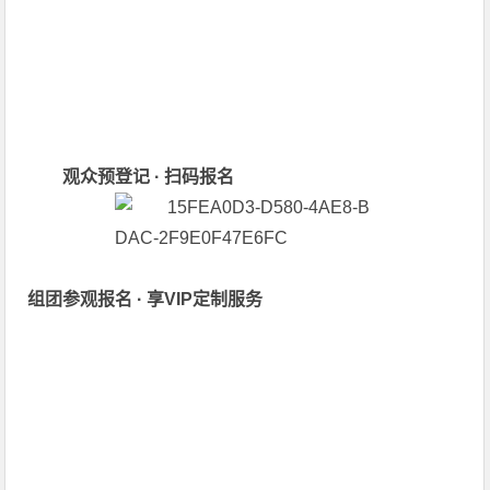
活动6：限量福利 · 先到先得
参与方式：观众预登记报名前1000名，可到展会现
场领取GSIE2026整套会刊电子版（一人仅限领取一
次）。
观众预登记 · 扫码报名