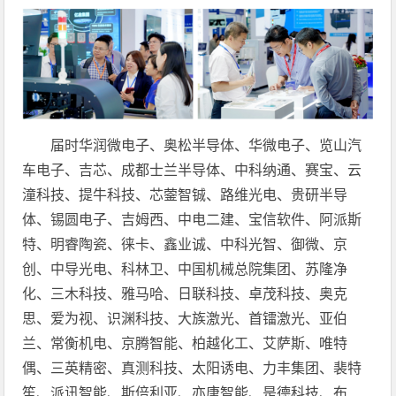
届时华润微电子、奥松半导体、华微电子、览山汽
车电子、吉芯、成都士兰半导体、中科纳通、赛宝、云
潼科技、提牛科技、芯蓥智铖、路维光电、贵研半导
体、锡圆电子、吉姆西、中电二建、宝信软件、阿派斯
特、明睿陶瓷、徕卡、鑫业诚、中科光智、御微、京
创、中导光电、科林卫、中国机械总院集团、苏隆净
化、三木科技、雅马哈、日联科技、卓茂科技、奥克
思、爱为视、识渊科技、大族激光、首镭激光、亚伯
兰、常衡机电、京腾智能、柏越化工、艾萨斯、唯特
偶、三英精密、真测科技、太阳诱电、力丰集团、裴特
笙、派讯智能、斯倍利亚、亦唐智能、是德科技、布