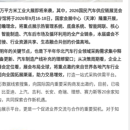
0万平方米工业大展即将来袭，其中，
2026
国民汽车供应链展览会
馆将于2026年9月16-18日，国家会展中心（天津）隆重开展，
前瞻理念，将重点展示
热管理系统、底盘系统、智能网联、核心
、智能制造、汽车后市场及循环利用的全产业链条，
本届盛会不
对接、行业资源共享、生态融合共创的价值高地。
明年的关键节点，也是下半年华北汽车行业领域采购需求集中释
设备更新、汽车制造产线补充的理想窗口；从决策周期看，企业上
展会定位看，展会布局全球，将重点邀约来自世界各地汽车行业
面向全国拓展渠道，助力交易增效，
打造一站式采购供需平台。
百万数据线索搜集，向国际国内重要采购商发出邀约，目前，已吸
比亚迪、上汽、吉利、长安、奇瑞、理想、赛力斯等20余家知
购，共同探索合作新机遇。
的展示平台，更是一个促进业界交流与合作的重要契机。对于知