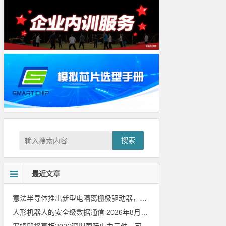
搜索
最近文章
意法半导体推出新型电隔离栅极驱动器，借助先进隔离技术简化电源设计
人形机器人的安全级数据通信
2026年8月8日