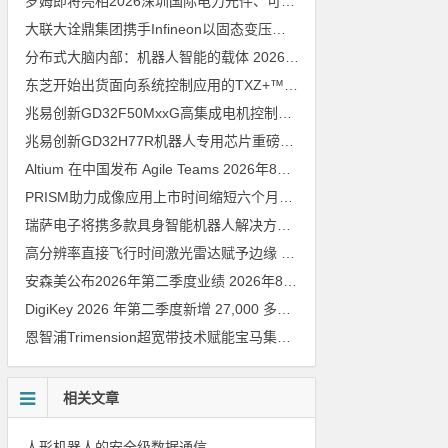
罗姆即将亮相2026深圳国际电力元件、可再生能源管理展览会暨研讨会
大联大诠鼎集团携手Infineon以固态变压器重构配电效率新标杆
202
分布式大脑内部：机器人智能的载体
2026年8月6日
东芝开始出货面向系统控制应用的TXZ+™族入门级M4V组（搭载Arm Cortex‑M4内核的标准微控制器）工程样品
兆易创新GD32F50MxxG高集成电机控制MCU发布，赋能人形机器人关节驱动革新
兆易创新GD32H77R机器人专用芯片重磅亮相，精准赋能伺服驱动与关节控制
Altium 在中国发布 Agile Teams
2026年8月6日
PRISM助力成像应用上市时间缩短六个月，实战指南一文解读
202
瑞萨电子将携多款具身智能机器人解决方案，首次亮相2026中国具身智能机器人产业大会
高分辨率直接飞行时间激光雷达赋予边缘 AI 空间感知能力
2026年8
安森美公布2026年第二季度业绩
2026年8月6日
DigiKey 2026 年第二季度新增 27,000 多种现货零件和 104 家供应商
恩智浦Trimension超宽带技术赋能宝马集团Digital Key Plus及生命体存在检测功能
相关文章
人形机器人的安全级数据通信