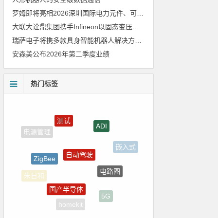
罗姆即将亮相2026深圳国际电力元件、可再生能源管理展览会暨研讨会
大联大诠鼎集团携手Infineon以固态变压器重构配电效率新标杆
瑞萨电子将携多款具身智能机器人解决方案，首次亮相2026中国具身智能机器人产业大会
安森美公布2026年第二季度业绩
热门标签
测试
ADI
自动驾驶
ZigBee
嵌入式
电路图
国产半导体
朱日和
5G
homekit