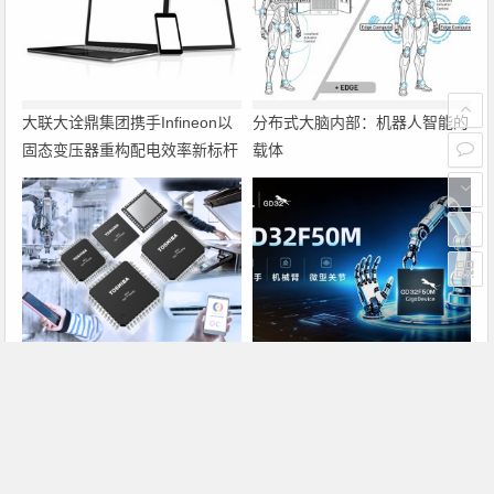
大联大诠鼎集团携手Infineon以
分布式大脑内部：机器人智能的
固态变压器重构配电效率新标杆
载体
东芝开始出货面向系统控制应用
兆易创新GD32F50MxxG高集成
的TXZ+™族入门级M4V组（搭
电机控制MCU发布，赋能人形
载Arm Cortex‑M4内核的标准微
机器人关节驱动革新
控制器）工程样品
上一篇
下一篇
e络盟《发现顶尖技术之声》更新访谈：探讨好奇心、AI 和以人为本的未来城市
意法半导体监事会声明