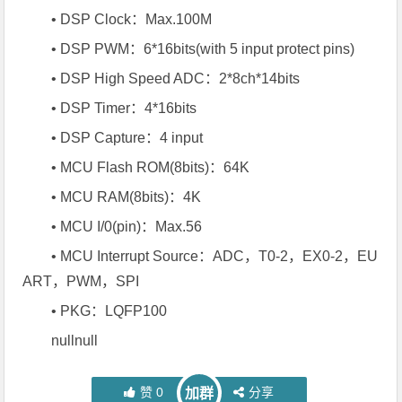
• DSP Clock：Max.100M
• DSP PWM：6*16bits(with 5 input protect pins)
• DSP High Speed ADC：2*8ch*14bits
• DSP Timer：4*16bits
• DSP Capture：4 input
• MCU Flash ROM(8bits)：64K
• MCU RAM(8bits)：4K
• MCU I/0(pin)：Max.56
• MCU Interrupt Source：ADC，T0-2，EX0-2，EU
ART，PWM，SPI
• PKG：LQFP100
nullnull
赞
0
分享
加群