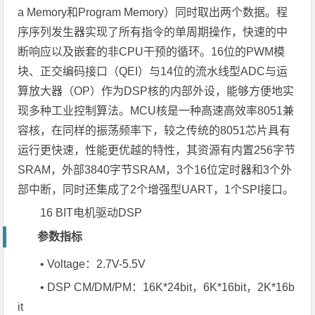
a Memory和Program Memory）同时取出两个数据。程
序序列发生器实现了所有指令的单周期操作，快速的中
断响应以及嵌套的非CPU干预的循环。16位的PWM模
块、正交编码接口（QEI）与14位的流水线型ADC与运
算放大器（OP）作为DSP核的内部外设，能够方便地实
现多种工业控制算法。MCU核是一种高速高效率8051兼
容核，在同样的振荡频率下，较之传统的8051芯片具有
运行更快速，性能更优越的特性，其资源有内置256字节
SRAM，外部3840字节SRAM，3个16位定时器和3个外
部中断，同时还集成了2个增强型UART，1个SPI接口。
16 BIT电机驱动DSP
参数指标
• Voltage：2.7V-5.5V
• DSP CM/DM/PM：16K*24bit，6K*16bit，2K*16b
it