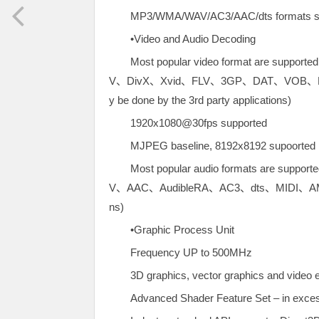
MP3/WMA/WAV/AC3/AAC/dts formats supp
•Video and Audio Decoding
Most popular video format are s
V、DivX、Xvid、FLV、3GP、DAT、VOB
y be done by the 3rd party applications)
1920x1080@30fps supported
MJPEG baseline, 8192x8192 supoorted
Most popular audio formats are 
V、AAC、AudibleRA、AC3、dts、MIDI、AMR、AI
ns)
•Graphic Process Unit
Frequency UP to 500MHz
3D graphics, vector graphics and vide
Advanced Shader Feature Set – in exce