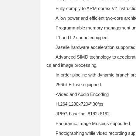
Fully comply to ARM cortex V7 instructio
A low power and efficient two-core archit
Programmable memory management uni
L1 and L2 cache equipped.
Jazelle hardware acceleration supported
Advanced SIMD technology to accelerate
cs and image processing.
In-order pipeline with dynamic branch pr
256bit E-fuse equipped
•Video and Audio Encoding
H.264 1280x720@30fps
JPEG baseline, 8192x8192
Panoramic Image Mosaics supported
Photographing while video recording sup