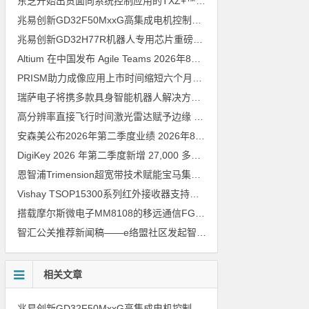
东芝开始出货面向系统控制应用的TXZ+™族入门级M4V组（搭载Arm Cortex‑M4内核的标准微控制器）工程样品
兆易创新GD32F50MxxG高集成电机控制MCU发布，赋能人形机器人关节驱动革新
兆易创新GD32H77R机器人专用芯片重磅亮相，精准赋能伺服驱动与关节控制
Altium 在中国发布 Agile Teams
2026年8月6日
PRISM助力成像应用上市时间缩短六个月，实战指南一文解读
202
瑞萨电子将携多款具身智能机器人解决方案，首次亮相2026中国具身智能机器人产业大会
高分辨率直接飞行时间激光雷达赋予边缘 AI 空间感知能力
2026年8
安森美公布2026年第二季度业绩
2026年8月6日
DigiKey 2026 年第二季度新增 27,000 多种现货零件和 104 家供应商
恩智浦Trimension超宽带技术赋能宝马集团Digital Key Plus及生命体存在检测功能
Vishay TSOP15300系列红外接收器支持所有主流遥控代码
2026年
搭载摩尔斯微电子MM8108的移远通信FGH200M Wi-Fi HaLow模组 现已通过四项国际认证 可投入量产
智汇公关推荐新闻稿——e络盟社区发起智能家居与医疗设计挑战赛
相关文章
兆易创新GD32F50MxxG高集成电机控制MCU发布，赋能人形机器人关节驱动革新