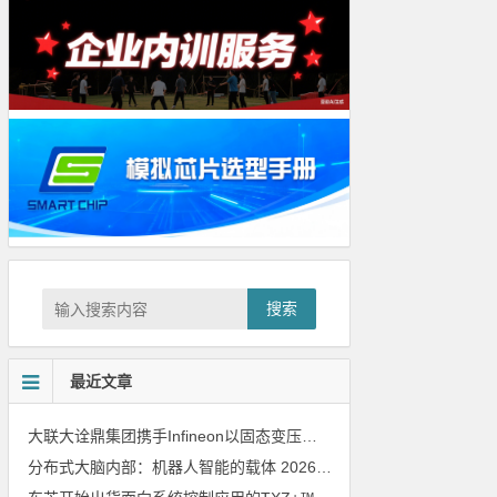
搜索
最近文章
大联大诠鼎集团携手Infineon以固态变压器重构配电效率新标杆
202
分布式大脑内部：机器人智能的载体
2026年8月6日