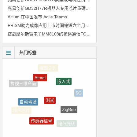
兆易创新GD32H77R机器人专用芯片重磅亮相，精准赋能伺服驱动与关节控制
Altium 在中国发布 Agile Teams
PRISM助力成像应用上市时间缩短六个月，实战指南一文解读
搭载摩尔斯微电子MM8108的移远通信FGH200M Wi-Fi HaLow模组 现已通过四项国际认证 可投入量产
热门标签
Atmel
嵌入式
测试
5G
自动驾驶
ZigBee
国产芯片
传感器信号
电气光伏
电路图