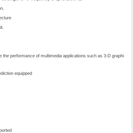
n.
ecture
t.
 the performance of multimedia applications such as 3-D graphi
ediction equipped
ported