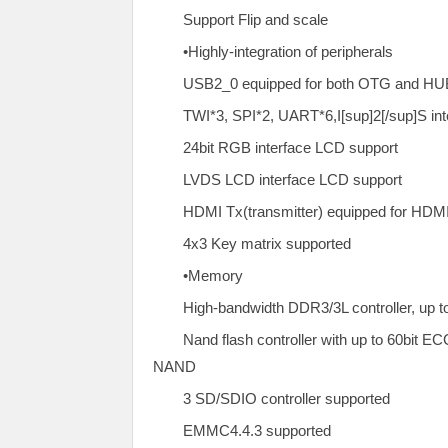
Support Flip and scale
•Highly-integration of peripherals
USB2_0 equipped for both OTG and HUB
TWI*3, SPI*2, UART*6,I[sup]2[/sup]S in
24bit RGB interface LCD support
LVDS LCD interface LCD support
HDMI Tx(transmitter) equipped for HDMI
4x3 Key matrix supported
•Memory
High-bandwidth DDR3/3L controller, up 
Nand flash controller with up to 60
NAND
3 SD/SDIO controller supported
EMMC4.4.3 supported