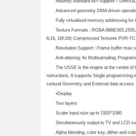
Industry standard API support – Direc
Advanced geometry DMA driven operatio
Fully virtualised memory addressing for 
Texture Formats : RGBA 8888,565,1555,15
6:16, 16f:16f; Compressed Textures PVR-TC
Resolution Support : Frame buffer max 
Anti-aliasing: 4x Multisampling; Progra
The USSE is the engine at the centre o
nstructions. It supports Single programming 
cedural Geometry and External data access
•Display
Two layers
Scaler input size up to 1920*1080
Simultaneously output to TV and LCD su
Alpha blending, color key, dither and 