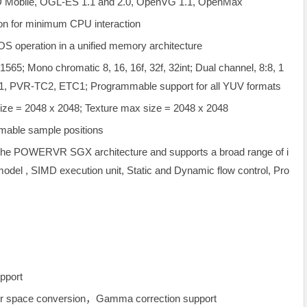
t3D Mobile, OGL-ES 1.1 and 2.0, OpenVG 1.1, OpenMax
n for minimum CPU interaction
OS operation in a unified memory architecture
65; Mono chromatic 8, 16, 16f, 32f, 32int; Dual channel, 8:8, 1
1, PVR-TC2, ETC1; Programmable support for all YUV formats
size = 2048 x 2048; Texture max size = 2048 x 2048
mmable sample positions
f the POWERVR SGX architecture and supports a broad range of i
model , SIMD execution unit, Static and Dynamic flow control, Pro
pport
color space conversion，Gamma correction support