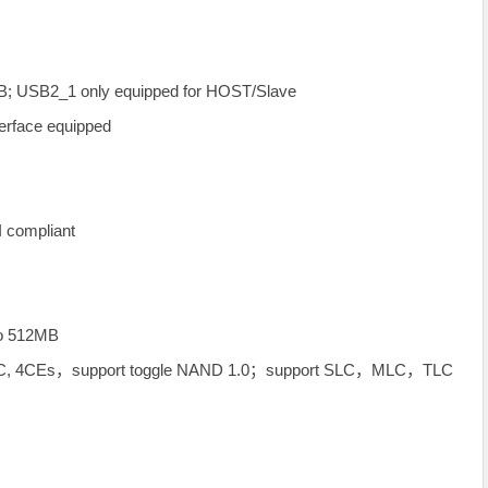
; USB2_1 only equipped for HOST/Slave
terface equipped
 compliant
to 512MB
bit ECC, 4CEs，support toggle NAND 1.0；support SLC，MLC，TLC