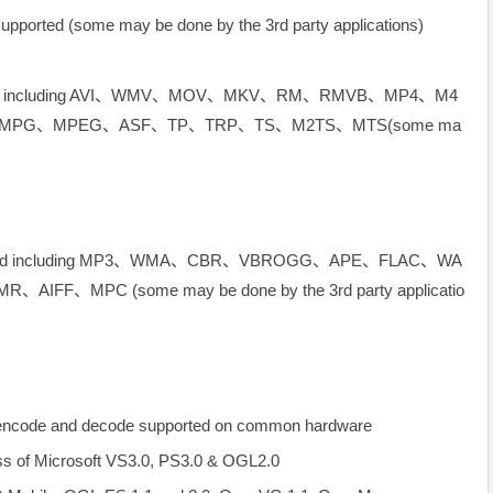
orted (some may be done by the 3rd party applications)
upported including AVI、WMV、MOV、MKV、RM、RMVB、MP4、M4
、MPG、MPEG、ASF、TP、TRP、TS、M2TS、MTS(some ma
supported including MP3、WMA、CBR、VBROGG、APE、FLAC、WA
FF、MPC (some may be done by the 3rd party applicatio
o encode and decode supported on common hardware
ss of Microsoft VS3.0, PS3.0 & OGL2.0