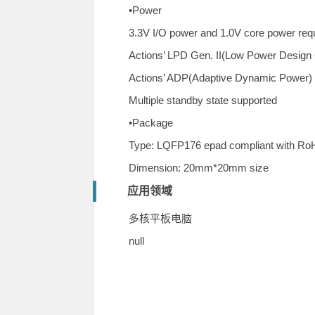
•Power
3.3V I/O power and 1.0V core power req
Actions’ LPD Gen. II(Low Power Design Ge
Actions’ ADP(Adaptive Dynamic Power) a
Multiple standby state supported
•Package
Type: LQFP176 epad compliant with Ro
Dimension: 20mm*20mm size
应用领域
多核平板电脑
null