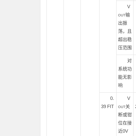
V
输
OUT
出振
荡，且
超出稳
压范围
对
系统功
能无影
响
0.
V
39 FIT
关
OUT
断或钳
位在接
近0V