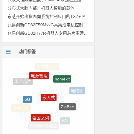
分布式大脑内部：机器人智能的载体
东芝开始出货面向系统控制应用的TXZ+™族入门级M4V组（搭载Arm Cortex‑M4内核的标准微控制器）工程样品
兆易创新GD32F50MxxG高集成电机控制MCU发布，赋能人形机器人关节驱动革新
兆易创新GD32H77R机器人专用芯片重磅亮相，精准赋能伺服驱动与关节控制
热门标签
电源管理
homekit
嵌入式
电路图
5G
ZigBee
自动驾驶
强国之列
ADI
Blackfin处理器