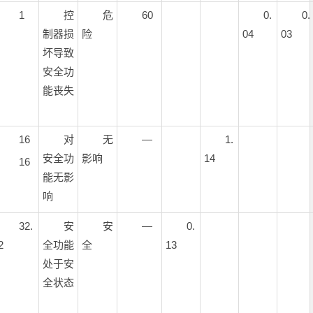
1
控
危
60
0.
0.
制器损
险
04
03
坏导致
安全功
能丧失
16
对
无
—
1.
安全功
影响
14
16
能无影
响
32.
安
安
—
0.
2
全功能
全
13
处于安
全状态