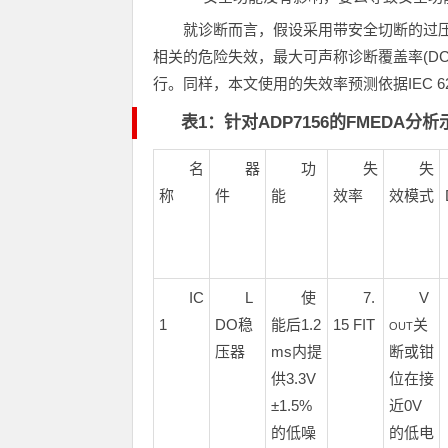
就诊断而言，假设采用带安全切断的过压保护技
相关的危险失效，最大可声称诊断覆盖率(D
行。同样，本文使用的失效率预测依据IEC 62
表1：针对ADP7156的FMEDA分析
名
器
功
失
失
称
件
能
效率
效模式
IC
L
使
7.
V
1
DO稳
能后1.2
15 FIT
关
OUT
压器
ms内提
断或钳
供3.3V
位在接
±1.5%
近0V
的低噪
的低电