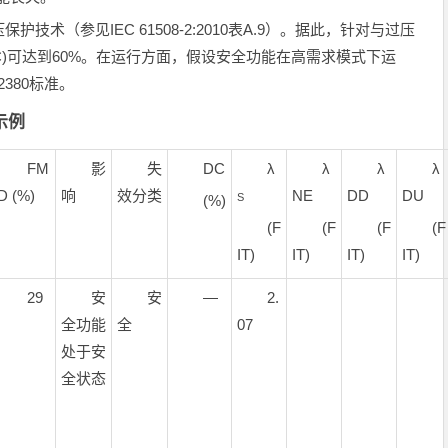
术（参见IEC 61508-2:2010表A.9）。据此，针对与过压
C)可达到60%。在运行方面，假设安全功能在高需求模式下运
380标准。
示例
FM
影
失
DC
λ
λ
λ
λ
D (%)
响
效分类
NE
DD
DU
S
(%)
(F
(F
(F
(F
IT)
IT)
IT)
IT)
29
安
安
—
2.
全功能
全
07
处于安
全状态