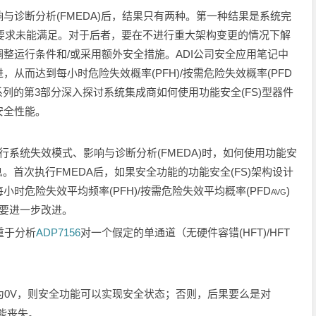
与诊断分析(FMEDA)后，结果只有两种。第一种结果是系统完
果是要求未能满足。对于后者，要在不进行重大架构变更的情况下解
整运行条件和/或采用额外安全措施。ADI公司安全应用笔记中
从而达到每小时危险失效概率(PFH)/按需危险失效概率(PFD
本系列的第3部分深入探讨系统集成商如何使用功能安全(FS)型器件
安全性能。
行系统失效模式、影响与诊断分析(FMEDA)时，如何使用功能安
息。首次执行FMEDA后，如果安全功能的功能安全(FS)架构设计
时危险失效平均频率(PFH)/按需危险失效平均概率(PFD
)
AVG
需要进一步改进。
重于分析
ADP7156
对一个假定的单通道（无硬件容错(HFT)/HFT
压为0V，则安全功能可以实现安全状态；否则，后果要么是对
能丧失。