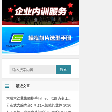
搜索
最近文章
大联大诠鼎集团携手Infineon以固态变压器重构配电效率新标杆
202
分布式大脑内部：机器人智能的载体
2026年8月6日