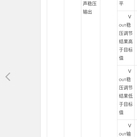
声稳压
平
输出
V
稳
OUT
压调节
结果高
于目标
值
V
稳
OUT
压调节
结果低
于目标
值
V
输
OUT