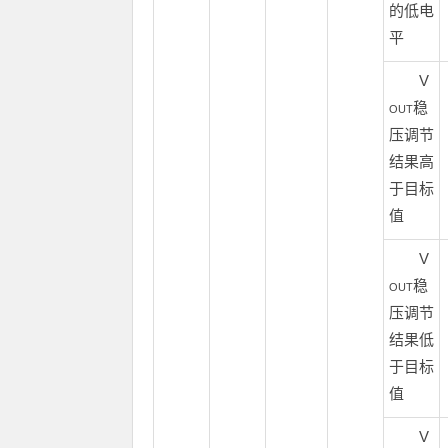
的低电
平
V
稳
OUT
压调节
结果高
于目标
值
V
稳
OUT
压调节
结果低
于目标
值
V