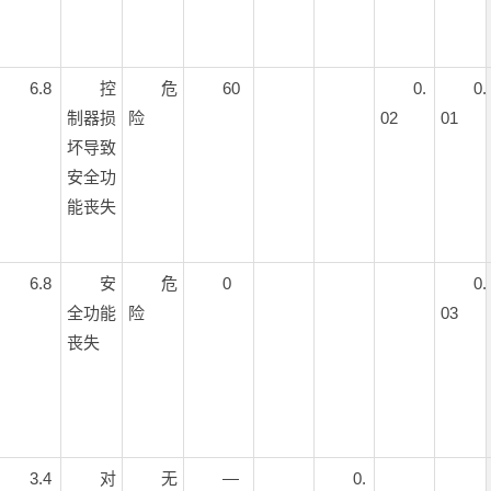
6.8
控
危
60
0.
0.
制器损
险
02
01
坏导致
安全功
能丧失
6.8
安
危
0
0.
全功能
险
03
丧失
3.4
对
无
—
0.