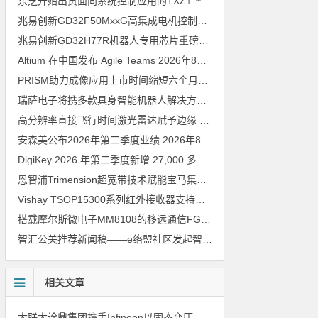
东芝开始出货面向系统控制应用的TXZ+™族入门级M4V组（搭载Arm Cortex‑M4内核的标准微控制器）工程样品
兆易创新GD32F50MxxG高集成电机控制MCU发布，赋能人形机器人关节驱动革新
兆易创新GD32H77R机器人专用芯片重磅亮相，精准赋能伺服驱动与关节控制
Altium 在中国发布 Agile Teams
2026年8月6日
PRISM助力成像应用上市时间缩短六个月，实战指南一文解读
202
瑞萨电子将携多款具身智能机器人解决方案，首次亮相2026中国具身智能机器人产业大会
高分辨率直接飞行时间激光雷达赋予边缘 AI 空间感知能力
2026年8
安森美公布2026年第二季度业绩
2026年8月6日
DigiKey 2026 年第二季度新增 27,000 多种现货零件和 104 家供应商
恩智浦Trimension超宽带技术赋能宝马集团Digital Key Plus及生命体存在检测功能
Vishay TSOP15300系列红外接收器支持所有主流遥控代码
2026年
搭载摩尔斯微电子MM8108的移远通信FGH200M Wi-Fi HaLow模组 现已通过四项国际认证 可投入量产
智汇公关推荐新闻稿——e络盟社区发起智能家居与医疗设计挑战赛
相关文章
大联大诠鼎集团携手Infineon以固态变压器重构配电效率新标杆