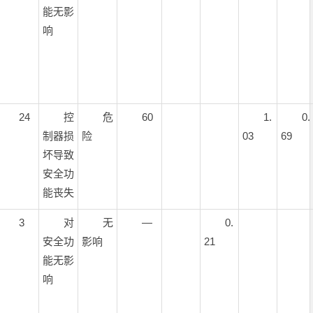
能无影
响
24
控
危
60
1.
0.
制器损
险
03
69
坏导致
安全功
能丧失
3
对
无
—
0.
安全功
影响
21
能无影
响