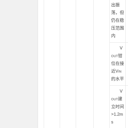
出振
荡，但
仍在稳
压范围
内
V
钳
OUT
位在接
近V
IN
的水平
V
建
OUT
立时间
>1.2m
s