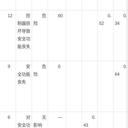
12
控
危
60
0.
0.
制器损
险
52
34
坏导致
安全功
能丧失
9
安
危
0
0.
全功能
险
64
丧失
6
对
无
—
0.
安全功
影响
43