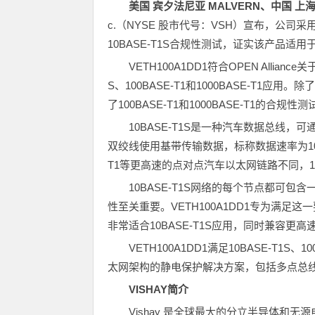
美国
宾夕法尼亚
MALVER
N
、中国
上
c.（NYSE 股市代号：VSH）宣布，公司采用D
10BASE-T1S合规性测试，证实该产品适
VETH100A1DD1符合OPEN Alli
S、100BASE-T1和1000BASE-T1应用
了100BASE-T1和1000BASE-T1的
10BASE-T1S是一种汽车数据总线
双绞线使用基带传输数据，标称数据速率为10 Mbit
T1等更高速的点对点汽车以太网链路不同，1
10BASE-T1S网络的每个节点都可
性至关重要。VETH100A1DD1专为满足这一
非常适合10BASE-T1S应用，同时兼容更
VETH100A1DD1满足10BASE-T1S
太网架构的静电保护解决方案，包括多点总
VISHAY
简介
Vishay 是全球最大的分立半导体和