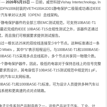
海
—
202
6
年
5
月
15
日
— 日前，威世科技Vishay Intertechnology, In
FN1006封装的VETH100A1DD1静电保护二极管成功通过IEEE
用于汽车单对以太网（OPEN）总线架构。
ance关于静电保护器件的全部三项EMC测试规范，可支持10BASE-T1
。除了最近完成的IEEE 10BASE-T1S合规性测试之外，该器件还通过
合规性测试，而且我们可根据要求提供测试报告。
，可通过一根长达25米的双绞线连接至少8个节点。这种标准通过一条
/s ，其中“S”表示短程运行。与100BASE-T1和1000BASE-
0BASE-T1S采用多点总线拓扑，多个节点共享同一物理介质。
包含一个静电保护器件，因此，极低的电容对于保持总线上的信号完整
要求而设计，其电容低于10BASE-T1S测试规范中规定的1 pF，
高速的汽车以太网标准。
、100BASE-T1和1000BASE-T1标准，可为设计人员提供多种汽车以
线系统和更高速的点对点链路。
无源电子元件系列产品制造商之一，这些产品对于汽车、工业、计