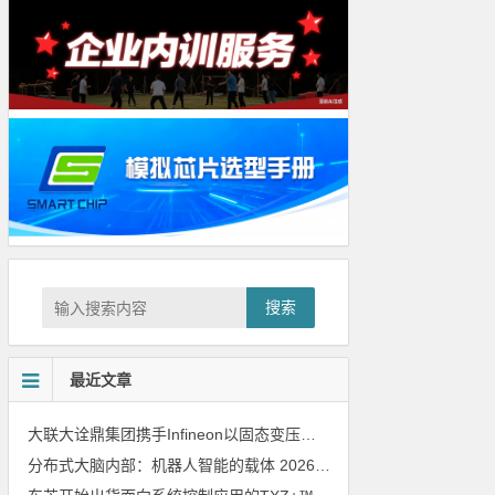
搜索
最近文章
大联大诠鼎集团携手Infineon以固态变压器重构配电效率新标杆
202
分布式大脑内部：机器人智能的载体
2026年8月6日