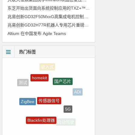
东芝开始出货面向系统控制应用的TXZ+™族入门级M4V组（搭载Arm Cortex‑M4内核的标准微控制器）工程样品
兆易创新GD32F50MxxG高集成电机控制MCU发布，赋能人形机器人关节驱动革新
兆易创新GD32H77R机器人专用芯片重磅亮相，精准赋能伺服驱动与关节控制
Altium 在中国发布 Agile Teams
热门标签
homekit
国产芯片
测试
ADI
传感器信号
ZigBee
5G
电路图
Blackfin处理器
自动驾驶
强国之列