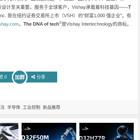
设计至关重要。服务于全球客户，Vishay承载着科技基因——
T
ology, Inc. 是在纽约证券交易所上市（VSH）的“财富1,000 强企业”。有
®
shay.com
。
The DNA of tech
是Vishay Intertechnology的商标。
赞
0
分享
加群
关注
半导体
工业控制
新品推荐