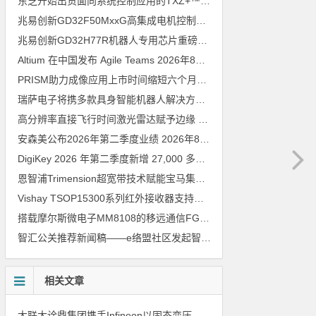
东芝开始出货面向系统控制应用的TXZ+™族入门级M4V组（搭载Arm Cortex‑M4内核的标准微控制器）工程样品
兆易创新GD32F50MxxG高集成电机控制MCU发布，赋能人形机器人关节驱动革新
兆易创新GD32H77R机器人专用芯片重磅亮相，精准赋能伺服驱动与关节控制
Altium 在中国发布 Agile Teams
2026年8月6日
PRISM助力成像应用上市时间缩短六个月，实战指南一文解读
202
瑞萨电子将携多款具身智能机器人解决方案，首次亮相2026中国具身智能机器人产业大会
高分辨率直接飞行时间激光雷达赋予边缘 AI 空间感知能力
2026年8
安森美公布2026年第二季度业绩
2026年8月6日
DigiKey 2026 年第二季度新增 27,000 多种现货零件和 104 家供应商
恩智浦Trimension超宽带技术赋能宝马集团Digital Key Plus及生命体存在检测功能
Vishay TSOP15300系列红外接收器支持所有主流遥控代码
2026年
搭载摩尔斯微电子MM8108的移远通信FGH200M Wi-Fi HaLow模组 现已通过四项国际认证 可投入量产
智汇公关推荐新闻稿——e络盟社区发起智能家居与医疗设计挑战赛
相关文章
大联大诠鼎集团携手Infineon以固态变压器重构配电效率新标杆