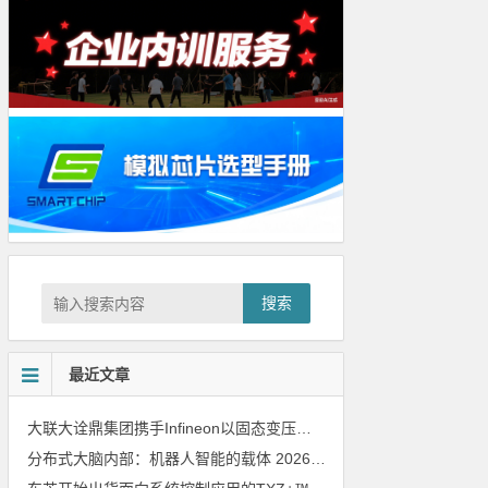
搜索
最近文章
大联大诠鼎集团携手Infineon以固态变压器重构配电效率新标杆
202
分布式大脑内部：机器人智能的载体
2026年8月6日