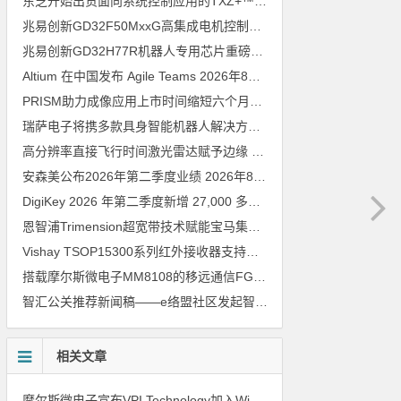
东芝开始出货面向系统控制应用的TXZ+™族入门级M4V组（搭载Arm Cortex‑M4内核的标准微控制器）工程样品
兆易创新GD32F50MxxG高集成电机控制MCU发布，赋能人形机器人关节驱动革新
兆易创新GD32H77R机器人专用芯片重磅亮相，精准赋能伺服驱动与关节控制
Altium 在中国发布 Agile Teams
2026年8月6日
PRISM助力成像应用上市时间缩短六个月，实战指南一文解读
202
瑞萨电子将携多款具身智能机器人解决方案，首次亮相2026中国具身智能机器人产业大会
高分辨率直接飞行时间激光雷达赋予边缘 AI 空间感知能力
2026年8
安森美公布2026年第二季度业绩
2026年8月6日
DigiKey 2026 年第二季度新增 27,000 多种现货零件和 104 家供应商
恩智浦Trimension超宽带技术赋能宝马集团Digital Key Plus及生命体存在检测功能
Vishay TSOP15300系列红外接收器支持所有主流遥控代码
2026年
搭载摩尔斯微电子MM8108的移远通信FGH200M Wi-Fi HaLow模组 现已通过四项国际认证 可投入量产
智汇公关推荐新闻稿——e络盟社区发起智能家居与医疗设计挑战赛
相关文章
摩尔斯微电子宣布VPI Technology加入Wi-Fi HaLow设计合作伙伴计划