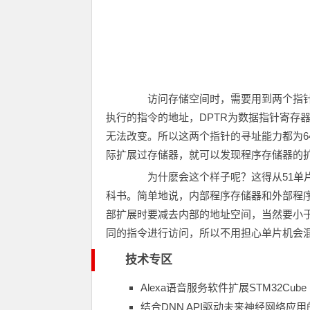
访问存储空间时，需要用到两个指针变
执行的指令的地址，DPTR为数据指针寄存
无法改变。所以这两个指针的寻址能力都为6
际扩展过存储器，就可以发现程序存储器的扩
为什麽会这个样子呢？这得从51单片
科书。简单地说，内部程序存储器和外部程序
部扩展时要减去内部的地址空间，当然要小于
同的指令进行访问，所以不用担心单片机会混
技术专区
Alexa语音服务软件扩展STM32Cube
结合DNN API驱动未来神经网络应