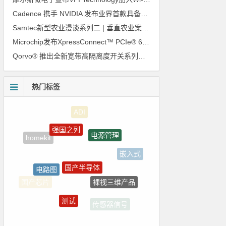
Cadence 携手 NVIDIA 发布业界首款具备全自主芯片设计能力的虚拟工程师
Samtec新型农业漫谈系列二 | 垂直农业案列分享
Microchip发布XpressConnect™ PCIe® 6.0 和 CXL® 3.1 重定时器助力解决AI数据中心延迟和信号完整性难题
Qorvo® 推出全新宽带高隔离度开关系列产品，消除 5G 无线电级联架构
热门标签
强国之列
电源管理
homekit
嵌入式
国产半导体
电路图
裸视三维产品
国产芯片
测试
传感器信号
5G