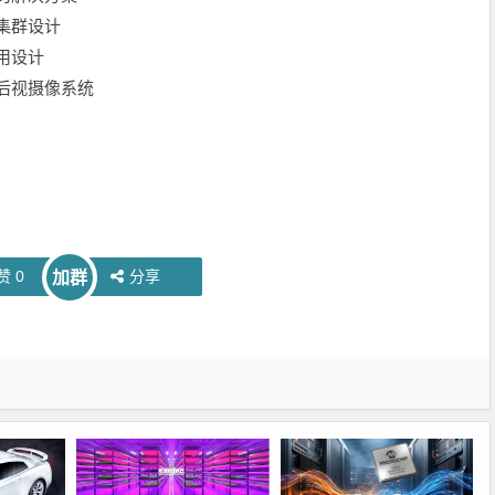
集群设计
用设计
后视摄像系统
赞
0
分享
加群
网