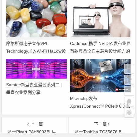
摩尔斯微电子宣布VPI
Cadence 携手 NVIDIA 发布业界
Technology加入Wi-Fi HaLow设
首款具备全自主芯片设计能力的
计合作伙伴计划
虚拟工程师
Samtec新型农业漫谈系列二 |
垂直农业案列分享
Microchip发布
XpressConnect™ PCIe® 6.0 和
CXL® 3.1 重定时器助力解决AI
数据中心延迟和信号完整性难题
上一篇
下一篇
基于Pixart PAH8003EI 运动耳机心率实时检测方案
基于Toshiba TC35676 BLE+电子标签(Blu-E-tag)网络系统解决方案