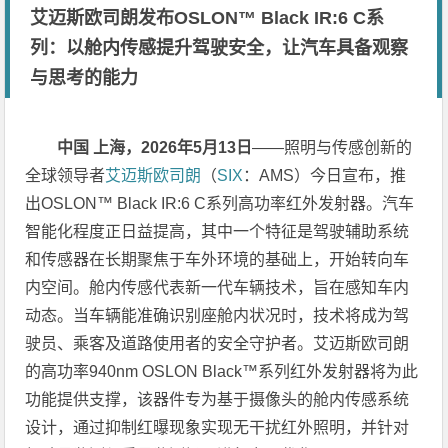
艾迈斯欧司朗发布OSLON™ Black IR:6 C系
列：以舱内传感提升驾驶安全，让汽车具备观察
与思考的能力
中国 上海，2026年5月13日
——照明与传感创新的
全球领导者
艾迈斯欧司朗
（
SIX
：AMS）今日宣布，推
出OSLON™ Black IR:6 C系列高功率红外发射器。汽车
智能化程度正日益提高，其中一个特征是驾驶辅助系统
和传感器在长期聚焦于车外环境的基础上，开始转向车
内空间。舱内传感代表新一代车辆技术，旨在感知车内
动态。当车辆能准确识别座舱内状况时，技术将成为驾
驶员、乘客及道路使用者的安全守护者。艾迈斯欧司朗
的高功率940nm OSLON Black™系列红外发射器将为此
功能提供支撑，该器件专为基于摄像头的舱内传感系统
设计，通过抑制红曝现象实现无干扰红外照明，并针对