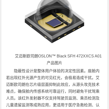
艾迈斯欧司朗OSLON™ Black SFH 472XXCS A01
产品图片
隐蔽性设计是整体用户体验的决定性因素。座舱内
若出现红外光源产生的可见红光，会极易造成干扰。艾
迈斯欧司朗在芯片级层面抑制此效应，从源头攻克技术
难点，确保舱内传感系统可靠运行，同时避免干扰驾乘
人员。该红外发射器不仅支持驾驶员监测、乘员检测及
儿童遗留监测等成熟应用，更适用于医疗急救检测、认