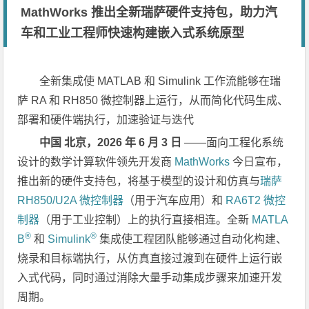
MathWorks 推出全新瑞萨硬件支持包，助力汽
车和工业工程师快速构建嵌入式系统原型
全新集成使
MATLAB
和
Simulink
工作流能够在瑞
萨
RA
和
RH850
微控制器上运行，从而简化代码生成、
部署和硬件端执行，加速验证与迭代
中国
北京
，
2026
年
6
月
3
日
——面向工程化系统
设计的数学计算软件领先开发商
MathWorks
今日宣布，
推出新的硬件支持包，将基于模型的设计和仿真与
瑞萨
RH850/U2A 微控制器
（用于汽车应用）和
RA6T2 微控
制器
（用于工业控制）上的执行直接相连。全新
MATLA
®
®
B
和
Simulink
集成使工程团队能够通过自动化构建、
烧录和目标端执行，从仿真直接过渡到在硬件上运行嵌
入式代码，同时通过消除大量手动集成步骤来加速开发
周期。