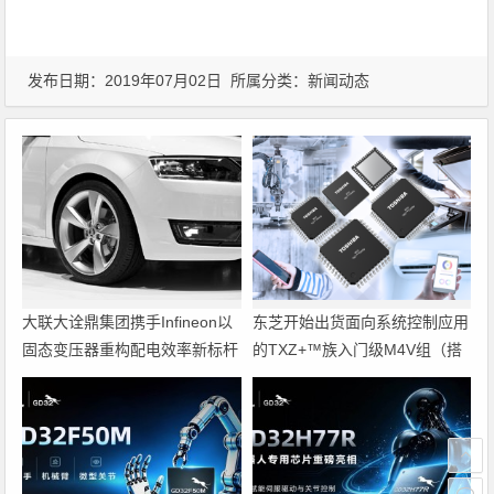
发布日期：2019年07月02日 所属分类：
新闻动态
大联大诠鼎集团携手Infineon以
东芝开始出货面向系统控制应用
固态变压器重构配电效率新标杆
的TXZ+™族入门级M4V组（搭
载Arm Cortex‑M4内核的标准微
控制器）工程样品