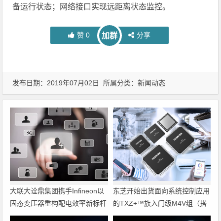
备运行状态；网络接口实现远距离状态监控。
赞
0
分享
加群
发布日期：2019年07月02日 所属分类：
新闻动态
大联大诠鼎集团携手Infineon以
东芝开始出货面向系统控制应用
固态变压器重构配电效率新标杆
的TXZ+™族入门级M4V组（搭
载Arm Cortex‑M4内核的标准微