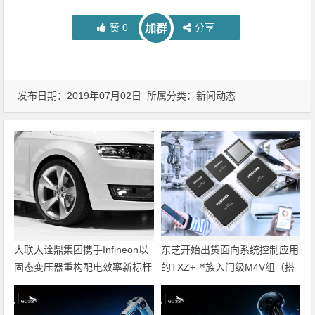
赞
0
分享
加群
发布日期：2019年07月02日 所属分类：
新闻动态
大联大诠鼎集团携手Infineon以
东芝开始出货面向系统控制应用
固态变压器重构配电效率新标杆
的TXZ+™族入门级M4V组（搭
载Arm Cortex‑M4内核的标准微
控制器）工程样品