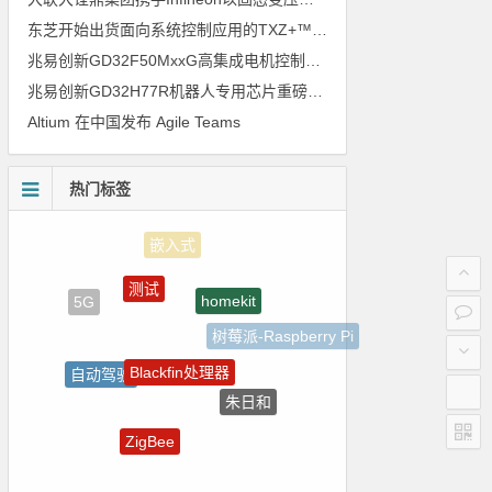
东芝开始出货面向系统控制应用的TXZ+™族入门级M4V组（搭载Arm Cortex‑M4内核的标准微控制器）工程样品
兆易创新GD32F50MxxG高集成电机控制MCU发布，赋能人形机器人关节驱动革新
兆易创新GD32H77R机器人专用芯片重磅亮相，精准赋能伺服驱动与关节控制
Altium 在中国发布 Agile Teams
热门标签
测试
homekit
5G
树莓派-Raspberry Pi
Blackfin处理器
自动驾驶
朱日和
ADI
ZigBee
传感器信号
强国之列