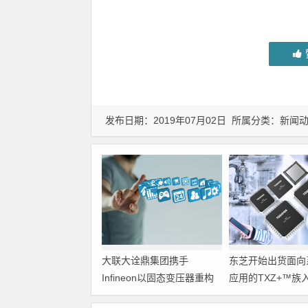
发布日期：2019年07月02日 所属分类：
新闻
大联大诠鼎集团携手
东芝开始出货面向
Infineon以固态变压器重构
应用的TXZ+™族
配电效率新标杆
M4V组（搭载Arm