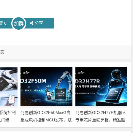
赞
0
分享
加群
动态
系统控制
兆易创新GD32F50MxxG高
兆易创新GD32H77R机器人
入门级
集成电机控制MCU发布，赋
专用芯片重磅亮相，精准赋
能人形机器人关节驱动革新
能伺服驱动与关节控制