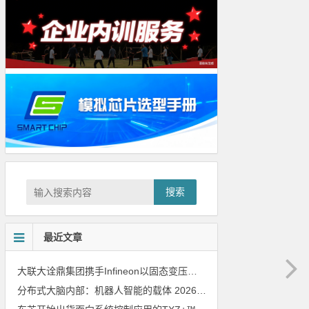
搜索
最近文章
大联大诠鼎集团携手Infineon以固态变压器重构配电效率新标杆
202
分布式大脑内部：机器人智能的载体
2026年8月6日