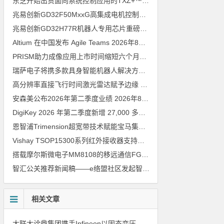
东芝开始出货面向系统控制应用的TXZ+™族入门级M4V组（搭载Arm Cortex‑M4内核的标准微控制器）工程样品
兆易创新GD32F50MxxG高集成电机控制MCU发布，赋能人形机器人关节驱动革新
兆易创新GD32H77R机器人专用芯片重磅亮相，精准赋能伺服驱动与关节控制
Altium 在中国发布 Agile Teams
2026年8月6日
PRISM助力成像应用上市时间缩短六个月，实战指南一文解读
202
瑞萨电子将携多款具身智能机器人解决方案，首次亮相2026中国具身智能机器人产业大会
高分辨率直接飞行时间激光雷达赋予边缘 AI 空间感知能力
2026年8
安森美公布2026年第二季度业绩
2026年8月6日
DigiKey 2026 年第二季度新增 27,000 多种现货零件和 104 家供应商
恩智浦Trimension超宽带技术赋能宝马集团Digital Key Plus及生命体存在检测功能
Vishay TSOP15300系列红外接收器支持所有主流遥控代码
2026年
搭载摩尔斯微电子MM8108的移远通信FGH200M Wi-Fi HaLow模组 现已通过四项国际认证 可投入量产
智汇公关推荐新闻稿——e络盟社区发起智能家居与医疗设计挑战赛
相关文章
大联大诠鼎集团携手Infineon以固态变压器重构配电效率新标杆