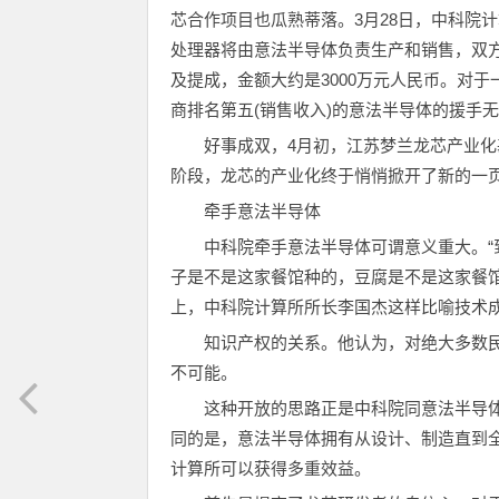
芯合作项目也瓜熟蒂落。3月28日，中科院计算
处理器将由意法半导体负责生产和销售，双
及提成，金额大约是3000万元人民币。对
商排名第五(销售收入)的意法半导体的援手
好事成双，4月初，江苏梦兰龙芯产业化
阶段，龙芯的产业化终于悄悄掀开了新的一
牵手意法半导体
中科院牵手意法半导体可谓意义重大。
子是不是这家餐馆种的，豆腐是不是这家餐馆
上，中科院计算所所长李国杰这样比喻技术
知识产权的关系。他认为，对绝大多数民
不可能。
这种开放的思路正是中科院同意法半导
同的是，意法半导体拥有从设计、制造直到
计算所可以获得多重效益。