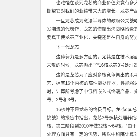
也难怪在谈到龙芯的商业价值究竟有多大时，
期望它对我们的业绩带来大的增长。龙芯产
一旦龙芯成为意法半导体的政府公关战
发潮流的代表作，龙芯的借船出海战略恰逢
要真正使龙芯产业化，关键还是在自身的努
下一代龙芯
这种努力是多方面的，尤其是在技术层面
未散的时候，龙芯抛出了“16核龙芯3号处理
这将是龙芯为了应对多核竞争祭出的杀手
艺、拥有16个内核的高性能处理器，性能将达
时，计算所考虑了中低档嵌入式终端产品、
号、2号和3号。
16核并不是龙芯的终极目标。龙芯cp
挑战》的报告中指出，龙芯3号多核处理器结构
核，第二阶段到2010年做32核～64核。
处理方面具有一定的优势，所以中科院计算?script src=