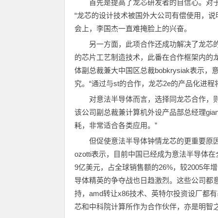
首先是提高了龙芯研发者的自信心。对
“龙芯的设计技术被国外大公司有偿使用，说
会上，李国杰一直难掩脸上的兴奋。
另一方面，此项合作还成功解决了龙芯
的芯片工艺制造技术，此番在合作框架内的龙
体副总裁兼大中国区总裁bobkrysiak表
究。“通过与st的合作，龙芯2e的产品化进
对意法半导体而言，选择同龙芯合作，
该公司副总裁兼计算机外设产品部总经理gianl
耗，非常适合各类应用。”
但促使意法半导体钟情龙芯的更重要原因
ozotti表示，目前中国已经成为意法半导体
9亿美元，占全球销售额的26%，较2005
导体精英的争夺战也日趋激烈。这些公司都
持，amd转让x86技术、英特尔投资设厂
芯和中科院计算所作为合作伙伴，亦是明智