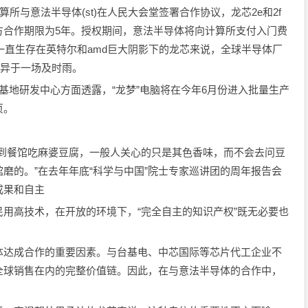
所与意法半导体(st)在人民大会堂签署合作协议，龙芯2e和2f
方合作期限为5年。授权期间，意法半导体将向计算所支付入门费
于一直生存在英特尔和amd巨大阴影下的龙芯来说，全球半导体厂
无异于一场及时雨。
基地研发中心方面透露，“龙梦”电脑将在今年6月份进入批量生产
页。
“到餐馆吃麻婆豆腐，一般人关心的只是其色香味，而不会去问豆
磨的。”在去年年底“科学与中国”院士专家巡讲团的周年报告会
成果和自主
用高技术，在开放的环境下，“完全自主的知识产权”既无必要也
体达成合作的重要因素。与台基电、中芯国际等芯片代工企业不
全球销售在内的完整价值链。因此，在与意法半导体的合作中，