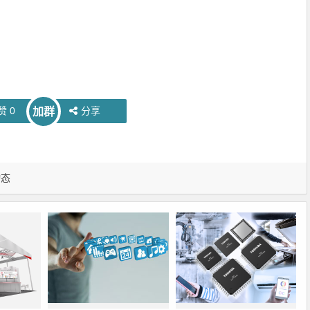
赞
0
分享
加群
动态