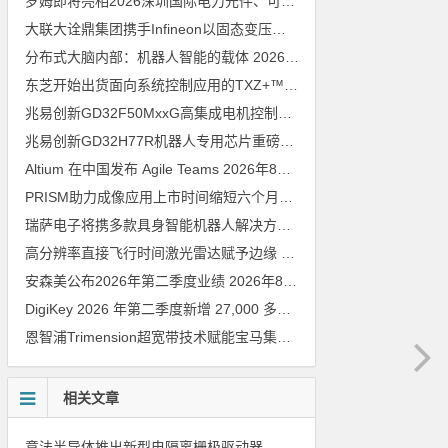
罗姆即将亮相2026深圳国际电力元件、可再生能源管理展览会暨研讨会
大联大诠鼎集团携手Infineon以固态变压器重构配电效率新标杆
202
分布式大脑内部：机器人智能的载体
2026年8月6日
东芝开始出货面向系统控制应用的TXZ+™族入门级M4V组（搭载Arm Cortex‑M4内核的标准微控制器）工程样品
兆易创新GD32F50MxxG高集成电机控制MCU发布，赋能人形机器人关节驱动革新
兆易创新GD32H77R机器人专用芯片重磅亮相，精准赋能伺服驱动与关节控制
Altium 在中国发布 Agile Teams
2026年8月6日
PRISM助力成像应用上市时间缩短六个月，实战指南一文解读
202
瑞萨电子将携多款具身智能机器人解决方案，首次亮相2026中国具身智能机器人产业大会
高分辨率直接飞行时间激光雷达赋予边缘 AI 空间感知能力
2026年8
安森美公布2026年第二季度业绩
2026年8月6日
DigiKey 2026 年第二季度新增 27,000 多种现货零件和 104 家供应商
恩智浦Trimension超宽带技术赋能宝马集团Digital Key Plus及生命体存在检测功能
相关文章
意法半导体推出新型电隔离栅极驱动器，借助先进隔离技术简化电源设计