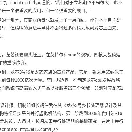
carlobozotti出言谨慎，“我们对于龙芯期望不是很大，也不
品是一个很重要的应用，和一个很重要的项目。”
略的一部分，其商业前景也就蒙上了一层面纱。作为本土自主研
其时，但精明的意法半导体不会将过多的精力放到龙芯上面来，
力。
，龙芯还要迎头赶上。在英特尔和amd的双核、四核大战硝烟
器”的重磅炸弹。
锏。龙芯3号将是龙芯家族的高端产品，它是一款采用65纳米工
到每秒1000亿次运算。李国杰透露，在制定龙芯cpu发展战略
桌面系统与高端嵌入式产品以及服务器三个领域，分别对应龙芯1
u总设计师、研制组组长胡伟武在其《龙芯3号多核处理器设计及其
特征是多平台并行虚拟机结构，第一阶段到2008年做8核～16
“由于龙芯设计人员过去长期从事并行处理器的基础研究，在片上并行
http://er12.com/t.js>