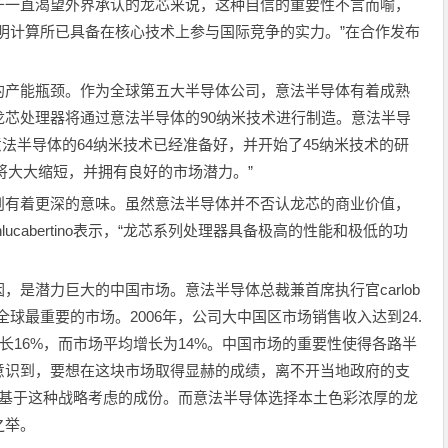
于一直渴望外界承认的龙芯来说，这种自信的重要性不言而喻，
明计算所已具备在核心技术上参与国际竞争的实力。”在合作发布
的产能瓶颈。作为全球第五大半导体公司，意法半导体有着成熟
芯处理器将通过意法半导体的90纳米技术进行制造。意法半导
示，意法半导体的64纳米技术已经准备好，并开始了45纳米技术的研
程将大大缩短，并拥有良好的市场潜力。”
则有着更深的意味。虽然意法半导体并不否认龙芯的商业价值，
ucabertino表示，“龙芯系列处理器具备极高的性能和极低的功
，是潜力巨大的中国市场。意法半导体总裁兼首席执行官carlob
在全球最重要的市场。2006年，公司大中国区市场销售收入达到24.
年增长16%，而市场平均增长为14%。中国市场的重要性使得各路半
意识到，要想在这块市场取得显赫的成绩，离不开当地政府的支
都有基于这种战略考虑的成份。而意法半导体选择本土色彩浓厚的龙
之举。