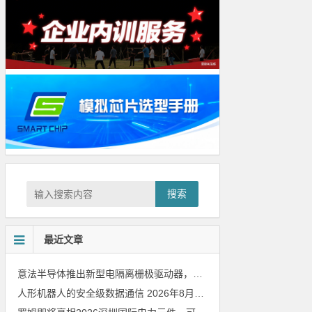
搜索
最近文章
意法半导体推出新型电隔离栅极驱动器，借助先进隔离技术简化电源设计
人形机器人的安全级数据通信
2026年8月8日