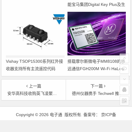
能宝马集团Digital Key Plus及生
命体存在检测功能
Vishay TSOP15300系列红外接
搭载摩尔斯微电子MM8108的移
收器支持所有主流遥控代码
远通信FGH200M Wi-Fi HaLow
模组 现已通过四项国际认证 可
投入量产
上一篇
下一篇
安华高科技收购英飞凌聚合物光纤业务部
德州仪器携手 Techwell 推出基于达芬奇平台的视频安全技术
文章导航
Copyright © 2026 电子通 版权所有. 备案号：
京ICP备
17050710号-3