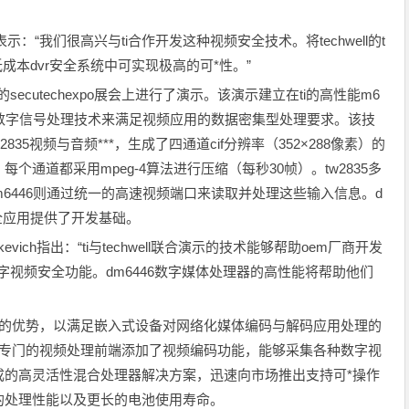
e表示：“我们很高兴与ti合作开发这种视频安全技术。将techwell的t
在低成本dvr安全系统中可实现极高的可*性。”
cutechexpo展会上进行了演示。该演示建立在ti的高性能m6
先的数字信号处理技术来满足视频应用的数据密集型处理要求。该技
的tw2835视频与音频***，生成了四通道cif分辨率（352×288像素）的
通道都采用mpeg-4算法进行压缩（每秒30帧）。tw2835多
dm6446则通过统一的高速视频端口来读取并处理这些输入信息。d
全应用提供了开发基础。
vich指出：“ti与techwell联合演示的技术能够帮助oem厂商开发
字视频安全功能。dm6446数字媒体处理器的高性能将帮助他们
术的优势，以满足嵌入式设备对网络化媒体编码与解码应用处理的
，其专门的视频处理前端添加了视频编码功能，能够采集各种数字视
成的高灵活性混合处理器解决方案，迅速向市场推出支持可*操作
的处理性能以及更长的电池使用寿命。