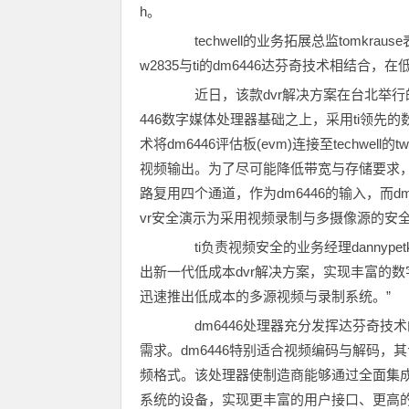
h。
techwell的业务拓展总监tomkraus
w2835与ti的dm6446达芬奇技术相结合，
近日，该款dvr解决方案在台北举行的se
446数字媒体处理器基础之上，采用ti领
术将dm6446评估板(evm)连接至techwell
视频输出。为了尽可能降低带宽与存储要求，每个
路复用四个通道，作为dm6446的输入，而
vr安全演示为采用视频录制与多摄像源的安
ti负责视频安全的业务经理dannypetke
出新一代低成本dvr解决方案，实现丰富的数
迅速推出低成本的多源视频与录制系统。”
dm6446处理器充分发挥达芬奇技
需求。dm6446特别适合视频编码与解码
频格式。该处理器使制造商能够通过全面集
系统的设备，实现更丰富的用户接口、更高