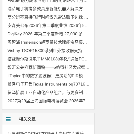
PRISM助力成像应用上市时间缩短六个月，实战指南一文解读
202
瑞萨电子将携多款具身智能机器人解决方案，首次亮相2026中国具身智能机器人产业大会
高分辨率直接飞行时间激光雷达赋予边缘 AI 空间感知能力
2026年8
安森美公布2026年第二季度业绩
2026年8月6日
DigiKey 2026 年第二季度新增 27,000 多种现货零件和 104 家供应商
恩智浦Trimension超宽带技术赋能宝马集团Digital Key Plus及生命体存在检测功能
Vishay TSOP15300系列红外接收器支持所有主流遥控代码
2026年
搭载摩尔斯微电子MM8108的移远通信FGH200M Wi-Fi HaLow模组 现已通过四项国际认证 可投入量产
智汇公关推荐新闻稿——e络盟社区发起智能家居与医疗设计挑战赛
LTspice中的数字滤波器：更灵活的FIR模型
2026年8月3日
贸泽电子开售Texas Instruments bq79716b-Q1汽车级16节电池监测器，可精确估算电动汽车续航里程
贸泽扩展工业自动化产品组合，与更多制造商合作以支持新一代系统
2027第29届上海国际电机博览会
2026年7月30日
相关文章
兆易创新GD32H77R机器人专用芯片重磅亮相，精准赋能伺服驱动与关节控制