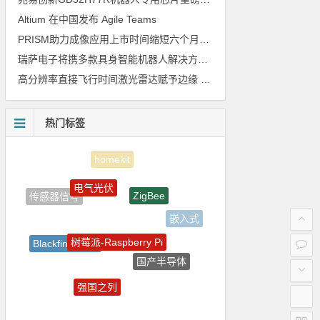
Altium 在中国发布 Agile Teams
PRISM助力成像应用上市时间缩短六个月，实战指南一文解读
瑞萨电子将携多款具身智能机器人解决方案，首次亮相2026中国具身智能机器人产业大会
高分辨率直接飞行时间激光雷达赋予边缘 AI 空间感知能力
热门标签
电气光伏
ZigBee
传感器信号
嵌入式
树莓派-Raspberry Pi
Blackfin处理器
国产半导体
朱日和
强国之列
裸视三维产品
电路图