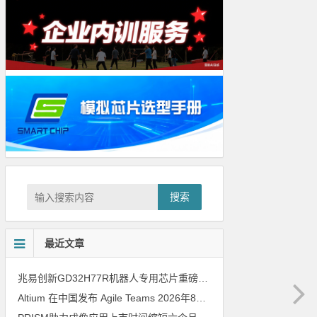
搜索
最近文章
兆易创新GD32H77R机器人专用芯片重磅亮相，精准赋能伺服驱动与关节控制
Altium 在中国发布 Agile Teams
2026年8月6日