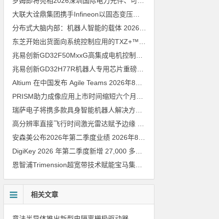
罗姆即将亮相2026深圳国际电力元件、可再生能源管理展览会暨研讨会
大联大诠鼎集团携手Infineon以固态变压器重构配电效率新标杆
202
分布式大脑内部：机器人智能的载体
2026年8月6日
东芝开始出货面向系统控制应用的TXZ+™族入门级M4V组（搭载Arm Cortex‑M4内核的标准微控制器）工程样品
兆易创新GD32F50MxxG高集成电机控制MCU发布，赋能人形机器人关节驱动革新
兆易创新GD32H77R机器人专用芯片重磅亮相，精准赋能伺服驱动与关节控制
Altium 在中国发布 Agile Teams
2026年8月6日
PRISM助力成像应用上市时间缩短六个月，实战指南一文解读
202
瑞萨电子将携多款具身智能机器人解决方案，首次亮相2026中国具身智能机器人产业大会
高分辨率直接飞行时间激光雷达赋予边缘 AI 空间感知能力
2026年8
安森美公布2026年第二季度业绩
2026年8月6日
DigiKey 2026 年第二季度新增 27,000 多种现货零件和 104 家供应商
恩智浦Trimension超宽带技术赋能宝马集团Digital Key Plus及生命体存在检测功能
相关文章
意法半导体推出新型电隔离栅极驱动器，借助先进隔离技术简化电源设计