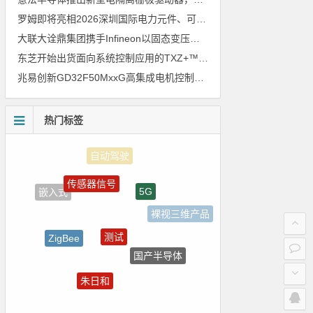
罗姆即将亮相2026深圳国际电力元件、可再生能源管理展览会暨研讨会
大联大诠鼎集团携手Infineon以固态变压器重构配电效率新标杆
东芝开始出货面向系统控制应用的TXZ+™族入门级M4V组（搭载Arm Cortex‑M4内核的标准微控制器）工程样品
兆易创新GD32F50MxxG高集成电机控制MCU发布，赋能人形机器人关节驱动革新
热门标签
传感器信号
5G
嵌入式
裸视三维产品
测试
ZigBee
国产半导体
homekit
朱日和
ADI
强国之列