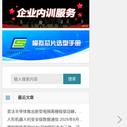
搜索
最近文章
意法半导体推出新型电隔离栅极驱动器，借助先进隔离技术简化电源设计
人形机器人的安全级数据通信
2026年8月8日