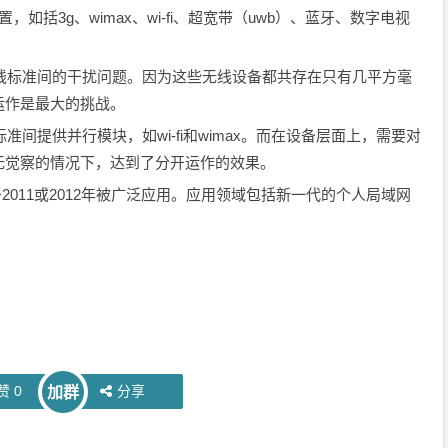
括3g、wimax、wi-fi、超宽带（uwb）、蓝牙、数字电视
无线标准间的干扰问题。因为这些无线设备都共存在只有几平方毫
运作是最大的挑战。
准间提供并行模块，如wi-fi和wimax。而在设备层面上，需要对
无觉察的情况下，达到了分开运作的效果。
将于2011或2012年被广泛应用。应用领域包括新一代的个人局域网
赞
0
分享
加群