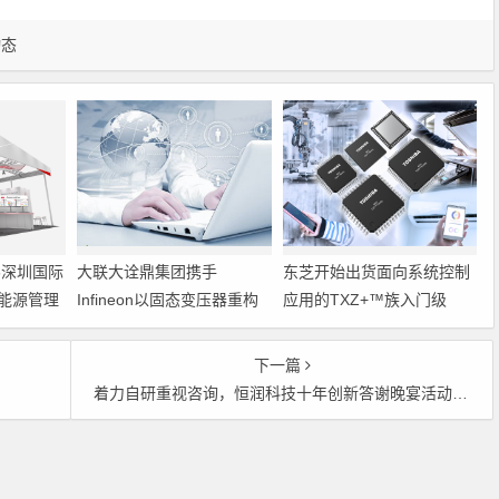
动态
6深圳国际
大联大诠鼎集团携手
东芝开始出货面向系统控制
能源管理
Infineon以固态变压器重构
应用的TXZ+™族入门级
配电效率新标杆
M4V组（搭载Arm
Cortex‑M4内核的标准微控
下一篇
制器）工程样品
元
着力自研重视咨询，恒润科技十年创新答谢晚宴活动与客户零距离接触