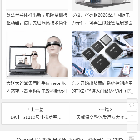
意法半导体推出新型电隔离栅极
罗姆即将亮相2026深圳国际电
驱动器，借助先进隔离技术简化
力元件、可再生能源管理展览会
电源设计
暨研讨会
大联大诠鼎集团携手Infineon以
东芝开始出货面向系统控制应用
固态变压器重构配电效率新标杆
的TXZ+™族入门级M4V组（搭
载Arm Cortex‑M4内核的标准微
控制器）工程样品
上一篇
下一篇
TDK上市1210尺寸带功率放大器的传感器
天威保变整体发运特大变压器
文章导航
Copyright © 2026 电子通 版权所有. 备案号：
京ICP备