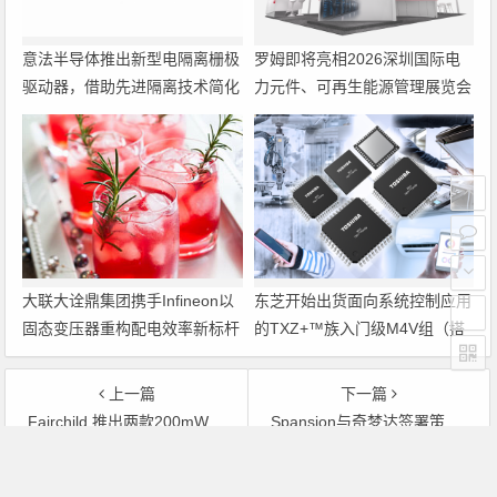
意法半导体推出新型电隔离栅极
罗姆即将亮相2026深圳国际电
驱动器，借助先进隔离技术简化
力元件、可再生能源管理展览会
电源设计
暨研讨会
大联大诠鼎集团携手Infineon以
东芝开始出货面向系统控制应用
固态变压器重构配电效率新标杆
的TXZ+™族入门级M4V组（搭
载Arm Cortex‑M4内核的标准微
控制器）工程样品
上一篇
下一篇
Fairchild 推出两款200mW数字晶体管系列
Spansion与奇梦达签署策略供应协议提供多重芯片封装存储系统
文章导航