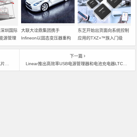
6深圳国际
大联大诠鼎集团携手
东芝开始出货面向系统控制
能源管理
Infineon以固态变压器重构
应用的TXZ+™族入门级
配电效率新标杆
M4V组（搭载Arm
Cortex‑M4内核的标准微控
下一篇
制器）工程样品
系统
Linear推出高效率USB电源管理器和电池充电器LTC4088