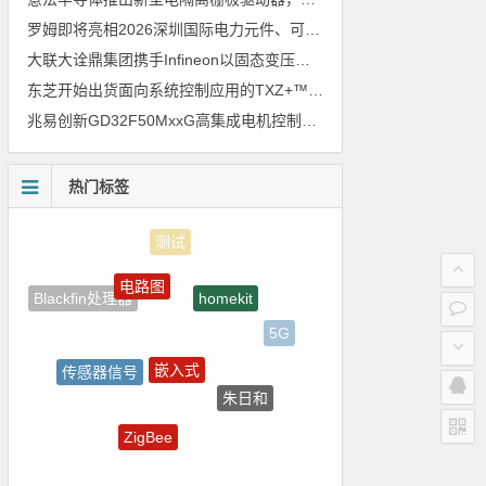
罗姆即将亮相2026深圳国际电力元件、可再生能源管理展览会暨研讨会
大联大诠鼎集团携手Infineon以固态变压器重构配电效率新标杆
东芝开始出货面向系统控制应用的TXZ+™族入门级M4V组（搭载Arm Cortex‑M4内核的标准微控制器）工程样品
兆易创新GD32F50MxxG高集成电机控制MCU发布，赋能人形机器人关节驱动革新
热门标签
电路图
homekit
Blackfin处理器
5G
嵌入式
传感器信号
朱日和
国产半导体
ZigBee
Atmel
电气光伏