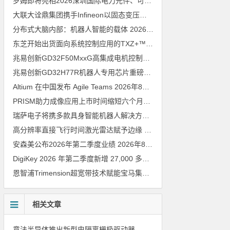
罗姆即将亮相2026深圳国际电力元件、可再生能源管理展览会暨研讨会
大联大诠鼎集团携手Infineon以固态变压器重构配电效率新标杆
202
分布式大脑内部：机器人智能的载体
2026年8月6日
东芝开始出货面向系统控制应用的TXZ+™族入门级M4V组（搭载Arm Cortex‑M4内核的标准微控制器）工程样品
兆易创新GD32F50MxxG高集成电机控制MCU发布，赋能人形机器人关节驱动革新
兆易创新GD32H77R机器人专用芯片重磅亮相，精准赋能伺服驱动与关节控制
Altium 在中国发布 Agile Teams
2026年8月6日
PRISM助力成像应用上市时间缩短六个月，实战指南一文解读
202
瑞萨电子将携多款具身智能机器人解决方案，首次亮相2026中国具身智能机器人产业大会
高分辨率直接飞行时间激光雷达赋予边缘 AI 空间感知能力
2026年8
安森美公布2026年第二季度业绩
2026年8月6日
DigiKey 2026 年第二季度新增 27,000 多种现货零件和 104 家供应商
恩智浦Trimension超宽带技术赋能宝马集团Digital Key Plus及生命体存在检测功能
相关文章
意法半导体推出新型电隔离栅极驱动器，借助先进隔离技术简化电源设计