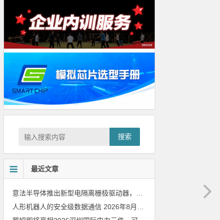
搜索
最近文章
意法半导体推出新型电隔离栅极驱动器，借助先进隔离技术简化电源设计
人形机器人的安全级数据通信
2026年8月8日